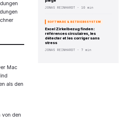
piège
indungen
JONAS REINHARDT · 10 min
eidungen
echner
SOFTWARE & BETRIEBSSYSTEM
Excel Zirkelbezug finden :
références circulaires, les
détecter et les corriger sans
stress
JONAS REINHARDT · 7 min
 Der Mac
sind
en als den
m von den