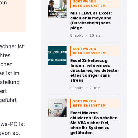
ten
SOFTWARE &
BETRIEBSSYSTEM
MITTELWERT Excel :
calculer la moyenne
(Durchschnitt) sans
piège
5 août · 10 min
echner ist
SOFTWARE &
BETRIEBSSYSTEM
chtes
Excel Zirkelbezug
schen
finden : références
circulaires, les détecter
s ist im
et les corriger sans
stress
stellung
4 août · 7 min
ert
geführt
SOFTWARE &
BETRIEBSSYSTEM
Excel Makros
aktivieren : So schalten
Sie VBA sicher frei,
ows-PC ist
ohne Ihr System zu
davon ab,
gefährden