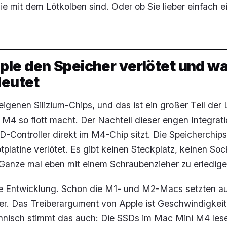
ie mit dem Lötkolben sind. Oder ob Sie lieber einfach e
le den Speicher verlötet und w
deutet
eigenen Silizium-Chips, und das ist ein großer Teil der 
M4 so flott macht. Der Nachteil dieser engen Integratio
-Controller direkt im M4-Chip sitzt. Die Speicherchips
tplatine verlötet. Es gibt keinen Steckplatz, keinen Soc
 Ganze mal eben mit einem Schraubenzieher zu erledige
ue Entwicklung. Schon die M1- und M2-Macs setzten a
her. Das Treiberargument von Apple ist Geschwindigkei
echnisch stimmt das auch: Die SSDs im Mac Mini M4 les