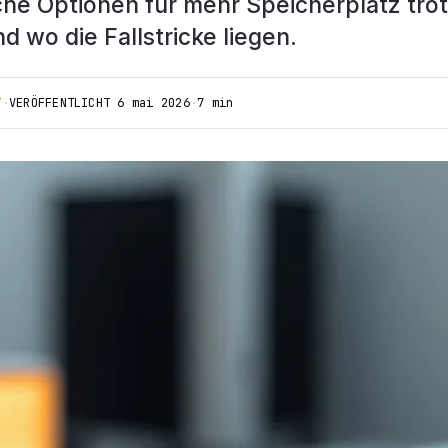
che Optionen für mehr Speicherplatz tr
nd wo die Fallstricke liegen.
T
·
VERÖFFENTLICHT
6 mai 2026
·
7 min