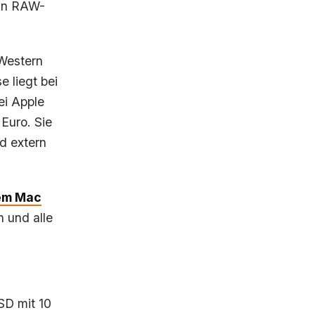
 an RAW-
 Western
 liegt bei
ei Apple
Euro. Sie
d extern
nem Mac
n und alle
SD mit 10