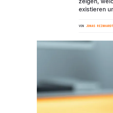
zeigen, wel
existieren u
VON
JONAS REINHARD