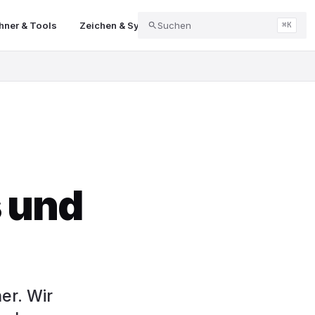
ner & Tools
Zeichen & Symbole
Suchen
Abo & Kündigung
Balk
⌘K
 und
er. Wir