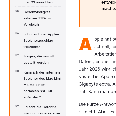
entwick
macOS einrichten
machba
Geschwindigkeit
externer SSDs im
Vergleich
Lohnt sich der Apple-
A
pple hat b
Speicherzuschlag
schnell, l
trotzdem?
Arbeitsti
Fragen, die uns oft
Daten genauer an
gestellt werden
Jahr 2026 wirklic
Kann ich den internen
kostet bei Apple 
Speicher des Mac Mini
Gigabyte extra. Al
M4 mit einem
hat: Kann man de
normalen SSD-Kit
aufrüsten?
Die kurze Antwor
Erlischt die Garantie,
es nicht. Aber es
wenn ich eine externe