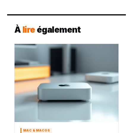
À
lire
également
MAC & MACOS