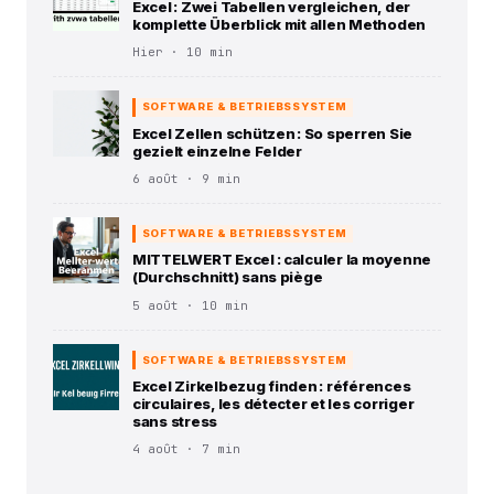
Excel : Zwei Tabellen vergleichen, der
komplette Überblick mit allen Methoden
Hier · 10 min
SOFTWARE & BETRIEBSSYSTEM
Excel Zellen schützen : So sperren Sie
gezielt einzelne Felder
6 août · 9 min
SOFTWARE & BETRIEBSSYSTEM
MITTELWERT Excel : calculer la moyenne
(Durchschnitt) sans piège
5 août · 10 min
SOFTWARE & BETRIEBSSYSTEM
Excel Zirkelbezug finden : références
circulaires, les détecter et les corriger
sans stress
4 août · 7 min