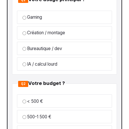
Gaming
Création / montage
Bureautique / dev
IA / calcul lourd
Votre budget ?
Q2
< 500 €
500-1 500 €