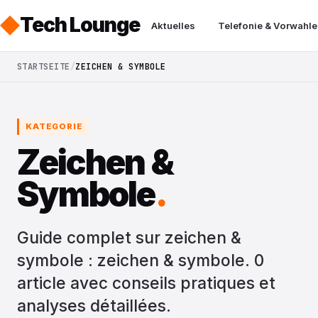
Tech Lounge
Aktuelles
Telefonie & Vorwahle
STARTSEITE
ZEICHEN & SYMBOLE
KATEGORIE
Zeichen &
Symbole
.
Guide complet sur zeichen &
symbole : zeichen & symbole. 0
article avec conseils pratiques et
analyses détaillées.