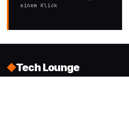
einem Klick
Tech Lounge
Unabhängige Analysen, gründliche Tests, klare
Meinungen. Technik verständlich erklärt.
KATEGORIEN
Telefonie & Vorwahlen