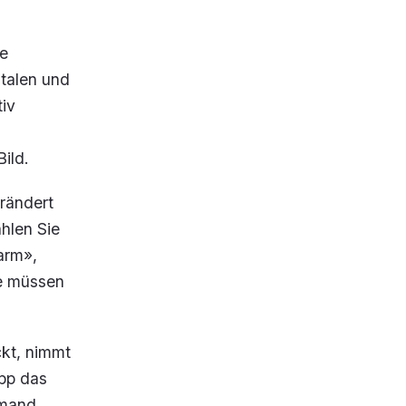
ie
ntalen und
tiv
ild.
erändert
ählen Sie
arm»,
ie müssen
ckt, nimmt
App das
emand