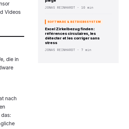
piège
ensor
JONAS REINHARDT · 10 min
nd Videos
SOFTWARE & BETRIEBSSYSTEM
Excel Zirkelbezug finden :
références circulaires, les
détecter et les corriger sans
stress
JONAS REINHARDT · 7 min
e, die in
rdware
at nach
den
 das:
ägliche