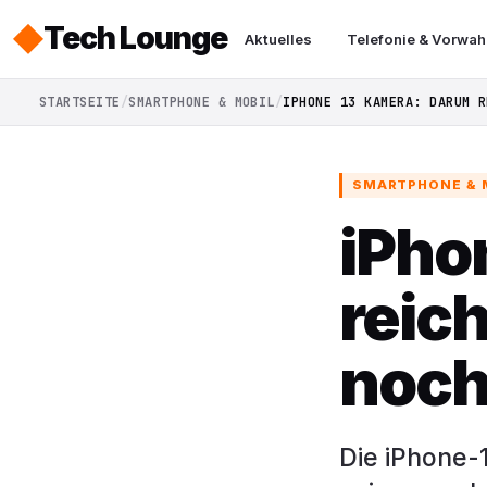
Tech Lounge
Aktuelles
Telefonie & Vorwah
STARTSEITE
SMARTPHONE & MOBIL
IPHONE 13 KAMERA: DARUM R
SMARTPHONE & 
iPho
reic
noc
Die iPhone-1