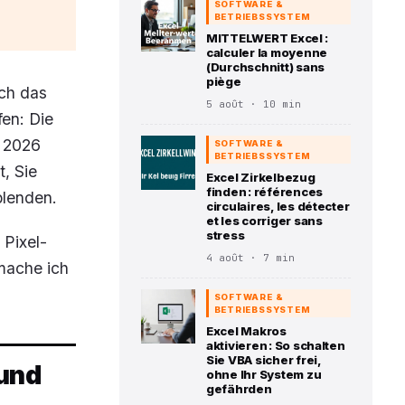
SOFTWARE &
BETRIEBSSYSTEM
MITTELWERT Excel :
calculer la moyenne
(Durchschnitt) sans
piège
och das
5 août · 10 min
fen: Die
t 2026
SOFTWARE &
BETRIEBSSYSTEM
t, Sie
Excel Zirkelbezug
finden : références
blenden.
circulaires, les détecter
et les corriger sans
stress
 Pixel-
4 août · 7 min
mache ich
SOFTWARE &
BETRIEBSSYSTEM
Excel Makros
aktivieren : So schalten
Sie VBA sicher frei,
 und
ohne Ihr System zu
gefährden