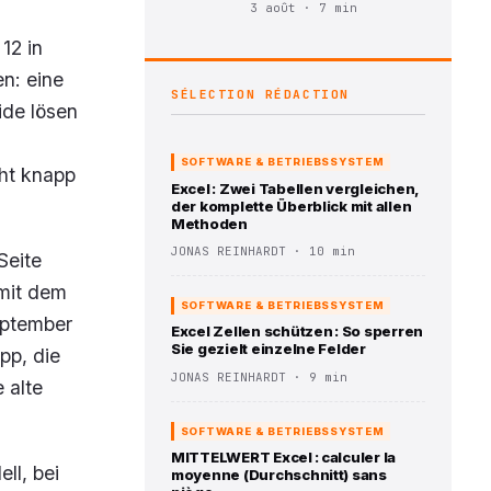
3 août · 7 min
12 in
n: eine
SÉLECTION RÉDACTION
ide lösen
SOFTWARE & BETRIEBSSYSTEM
cht knapp
Excel : Zwei Tabellen vergleichen,
der komplette Überblick mit allen
Methoden
JONAS REINHARDT · 10 min
Seite
 mit dem
SOFTWARE & BETRIEBSSYSTEM
eptember
Excel Zellen schützen : So sperren
Sie gezielt einzelne Felder
pp, die
JONAS REINHARDT · 9 min
 alte
SOFTWARE & BETRIEBSSYSTEM
MITTELWERT Excel : calculer la
ll, bei
moyenne (Durchschnitt) sans