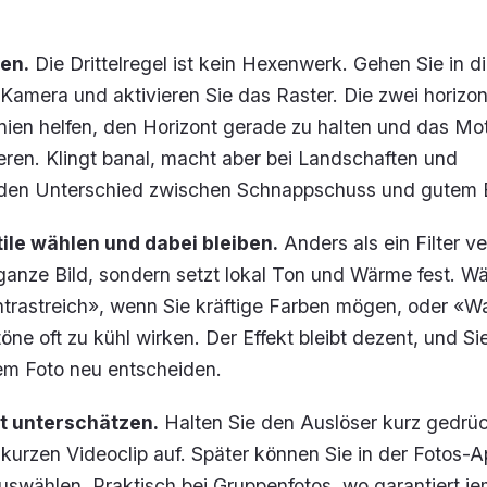
en.
Die Drittelregel ist kein Hexenwerk. Gehen Sie in d
 Kamera und aktivieren Sie das Raster. Die zwei horizo
inien helfen, den Horizont gerade zu halten und das Mo
eren. Klingt banal, macht aber bei Landschaften und
 den Unterschied zwischen Schnappschuss und gutem B
ile wählen und dabei bleiben.
Anders als ein Filter v
s ganze Bild, sondern setzt lokal Ton und Wärme fest. W
ntrastreich», wenn Sie kräftige Farben mögen, oder «W
ne oft zu kühl wirken. Der Effekt bleibt dezent, und S
dem Foto neu entscheiden.
ht unterschätzen.
Halten Sie den Auslöser kurz gedrü
kurzen Videoclip auf. Später können Sie in der Fotos-
auswählen. Praktisch bei Gruppenfotos, wo garantiert j