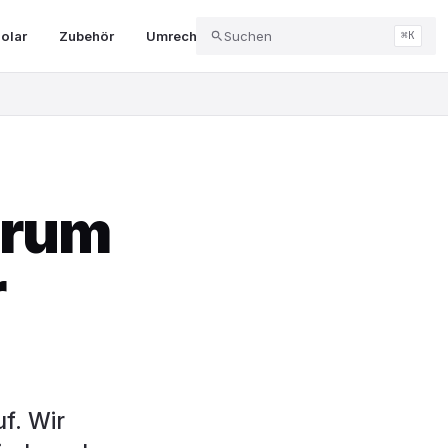
olar
Zubehör
Umrechner & Tools
Suchen
Abo & Kündigung
⌘K
arum
r
f. Wir