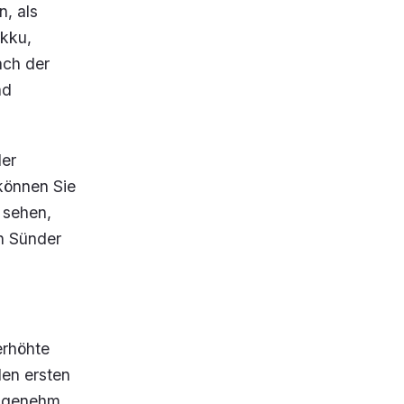
n, als
Akku,
ach der
nd
der
können Sie
d sehen,
en Sünder
erhöhte
den ersten
angenehm