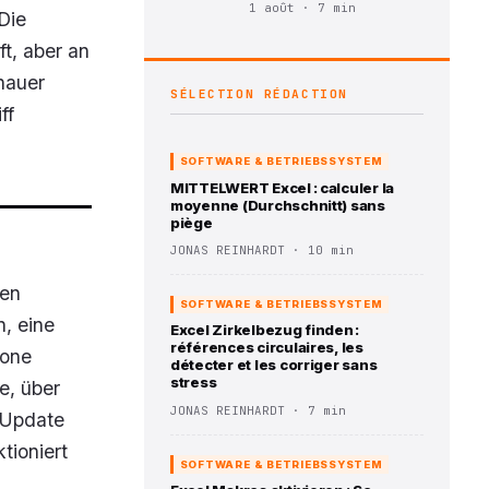
1 août · 7 min
Die
ft, aber an
nauer
SÉLECTION RÉDACTION
ff
SOFTWARE & BETRIEBSSYSTEM
MITTELWERT Excel : calculer la
moyenne (Durchschnitt) sans
piège
JONAS REINHARDT · 10 min
nen
SOFTWARE & BETRIEBSSYSTEM
n, eine
Excel Zirkelbezug finden :
références circulaires, les
hone
détecter et les corriger sans
stress
e, über
JONAS REINHARDT · 7 min
 Update
tioniert
SOFTWARE & BETRIEBSSYSTEM