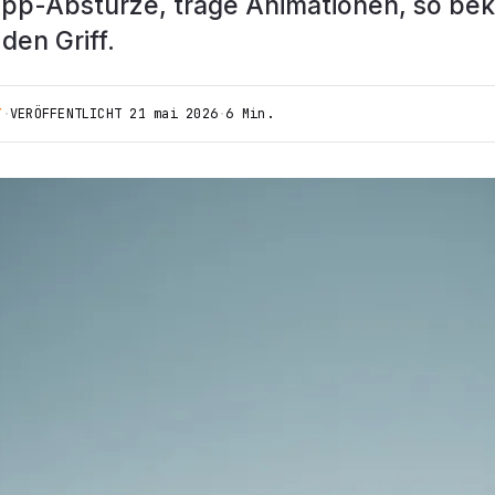
pp-Abstürze, träge Animationen, so be
den Griff.
T
·
VERÖFFENTLICHT
21 mai 2026
·
6 Min.