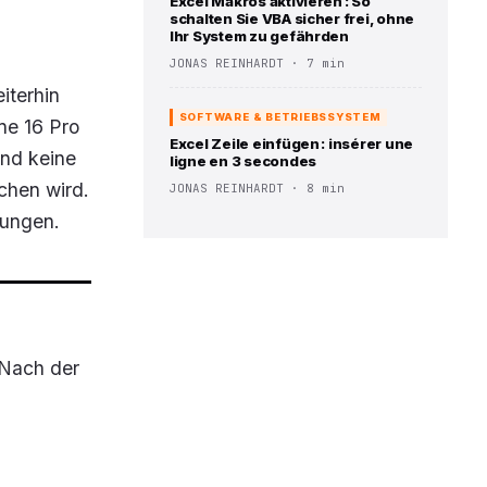
Excel Makros aktivieren : So
schalten Sie VBA sicher frei, ohne
Ihr System zu gefährden
JONAS REINHARDT · 7 min
iterhin
SOFTWARE & BETRIEBSSYSTEM
ne 16 Pro
Excel Zeile einfügen : insérer une
ind keine
ligne en 3 secondes
chen wird.
JONAS REINHARDT · 8 min
sungen.
 Nach der