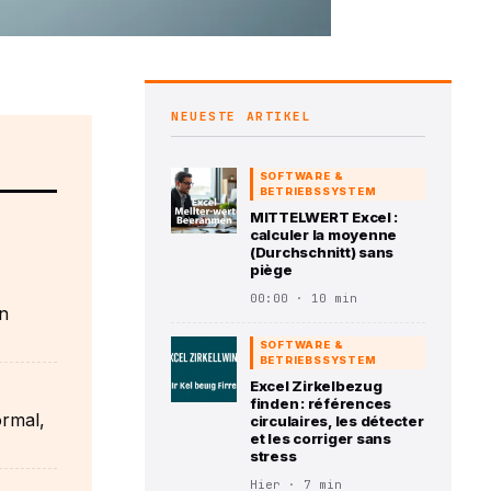
NEUESTE ARTIKEL
SOFTWARE &
BETRIEBSSYSTEM
MITTELWERT Excel :
calculer la moyenne
(Durchschnitt) sans
piège
00:00 · 10 min
n
SOFTWARE &
BETRIEBSSYSTEM
Excel Zirkelbezug
finden : références
ormal,
circulaires, les détecter
et les corriger sans
stress
Hier · 7 min