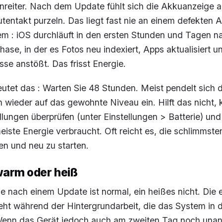
enreiter. Nach dem Update fühlt sich die Akkuanzeige a
tentakt purzeln. Das liegt fast nie an einem defekten 
m : iOS durchläuft in den ersten Stunden und Tagen n
Phase, in der es Fotos neu indexiert, Apps aktualisiert u
se anstößt. Das frisst Energie.
eutet das : Warten Sie 48 Stunden. Meist pendelt sich 
wieder auf das gewohnte Niveau ein. Hilft das nicht, 
ellungen überprüfen (unter Einstellungen > Batterie) un
iste Energie verbraucht. Oft reicht es, die schlimmst
en und neu zu starten.
warm oder heiß
 nach einem Update ist normal, ein heißes nicht. Die 
eht während der Hintergrundarbeit, die das System in 
 Wenn das Gerät jedoch auch am zweiten Tag noch un