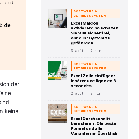
st und
SOFTWARE &
BETRIEBSSYSTEM
Excel Makros
b die
aktivieren : So schalten
Sie VBA sicher frei,
ohne Ihr System zu
gefährden
3 août · 7 min
SOFTWARE &
BETRIEBSSYSTEM
Excel Zeile einfügen :
insérer une ligne en 3
 sich der
secondes
Keine
2 août · 8 min
sind
SOFTWARE &
m keine,
BETRIEBSSYSTEM
Excel Durchschnitt
berechnen : Die beste
Formel und alle
Varianten im Überblick