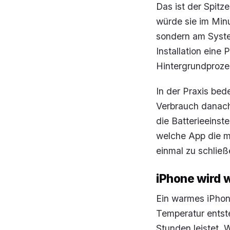
Das ist der Spitz
würde sie im Minu
sondern am Syste
Installation eine 
Hintergrundprozes
In der Praxis bed
Verbrauch danach 
die Batterieeinst
welche App die me
einmal zu schließ
iPhone wird 
Ein warmes iPhone
Temperatur entst
Stunden leistet.