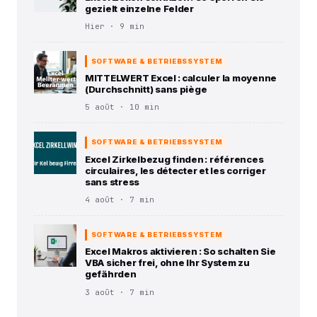
gezielt einzelne Felder
Hier · 9 min
SOFTWARE & BETRIEBSSYSTEM
MITTELWERT Excel : calculer la moyenne
(Durchschnitt) sans piège
5 août · 10 min
SOFTWARE & BETRIEBSSYSTEM
Excel Zirkelbezug finden : références
circulaires, les détecter et les corriger
sans stress
4 août · 7 min
SOFTWARE & BETRIEBSSYSTEM
Excel Makros aktivieren : So schalten Sie
VBA sicher frei, ohne Ihr System zu
gefährden
3 août · 7 min