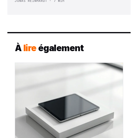
JONAS REINHARDT · 7 min
À
lire
également