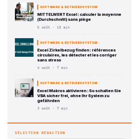
SOFTWARE & BETRIEBSSYSTEM
MITTELWERT Excel : calculer la moyenne
(Durchschnitt) sans piège
5 août · 10 min
SOFTWARE & BETRIEBSSYSTEM
Excel Zirkelbezug finden : références
circulaires, les détecter et les corriger
sans stress
4 août · 7 min
SOFTWARE & BETRIEBSSYSTEM
Excel Makros aktivieren : So schalten Sie
VBA sicher frei, ohne Ihr System zu
gefährden
3 août · 7 min
SÉLECTION RÉDACTION