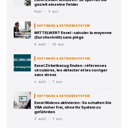
gezielt einzelne Felder
Hier · 9 min
SOFTWARE & BETRIEBSSYSTEM
MITTELWERT Excel : calculer la moyenne
(Durchschnitt) sans piège
5 août · 10 min
SOFTWARE & BETRIEBSSYSTEM
Excel Zirkelbezug finden : références
circulaires, les détecter et les corriger
sans stress
4 août · 7 min
SOFTWARE & BETRIEBSSYSTEM
Excel Makros aktivieren : So schalten Sie
VBA sicher frei, ohne Ihr System zu
gefährden
3 août · 7 min