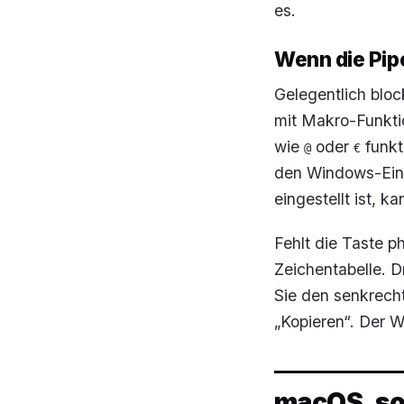
es.
Wenn die Pipe
Gelegentlich bloc
mit Makro-Funktio
wie
oder
funkt
@
€
den Windows-Eins
eingestellt ist, k
Fehlt die Taste p
Zeichentabelle. 
Sie den senkrecht
„Kopieren“. Der 
macOS, so