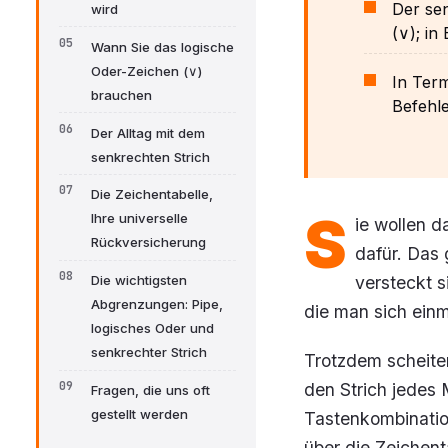
Der sen
wird
(∨); in
Wann Sie das logische
Oder-Zeichen (∨)
In Term
brauchen
Befehle
Der Alltag mit dem
senkrechten Strich
Die Zeichentabelle,
S
Ihre universelle
ie wollen d
Rückversicherung
dafür. Das 
versteckt s
Die wichtigsten
Abgrenzungen: Pipe,
die man sich einm
logisches Oder und
senkrechter Strich
Trotzdem scheiter
den Strich jedes 
Fragen, die uns oft
gestellt werden
Tastenkombinatio
über die Zeichent