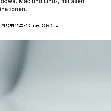
ndows, Mac und Linux, mit allen
nationen.
T
·
VERÖFFENTLICHT
2 mars 2026
·
7 min