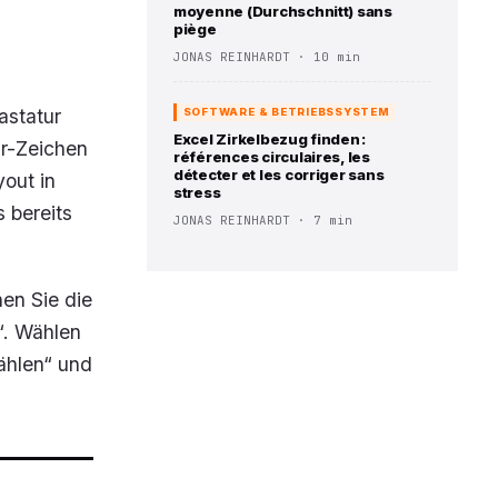
moyenne (Durchschnitt) sans
piège
JONAS REINHARDT · 10 min
astatur
SOFTWARE & BETRIEBSSYSTEM
Excel Zirkelbezug finden :
Gr-Zeichen
références circulaires, les
détecter et les corriger sans
yout in
stress
 bereits
JONAS REINHARDT · 7 min
en Sie die
“. Wählen
ählen“ und