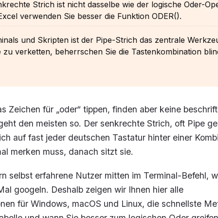
krechte Strich ist nicht dasselbe wie der logische Oder-Op
 Excel verwenden Sie besser die Funktion ODER().
inals und Skripten ist der Pipe-Strich das zentrale Werkz
 zu verketten, beherrschen Sie die Tastenkombination blin
as Zeichen für „oder“ tippen, finden aber keine beschrif
geht den meisten so. Der senkrechte Strich, oft Pipe g
ich auf fast jeder deutschen Tastatur hinter einer Komb
al merken muss, danach sitzt sie.
n selbst erfahrene Nutzer mitten im Terminal-Befehl, we
Mal googeln. Deshalb zeigen wir Ihnen hier alle
nen für Windows, macOS und Linux, die schnellste M
abelle und wann Sie besser zum logischen Oder greifen 