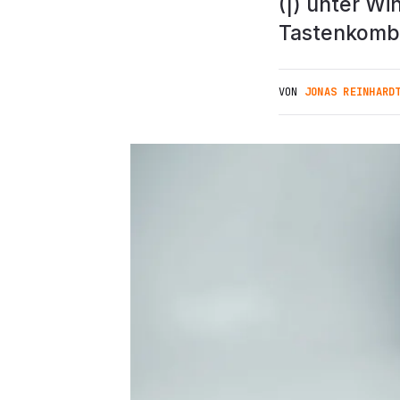
(|) unter Wi
Tastenkombi
VON
JONAS REINHARD