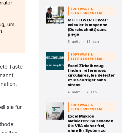
erator
SOFTWARE &
BETRIEBSSYSTEM
MITTELWERT Excel :
eug, um
calculer la moyenne
(Durchschnitt) sans
d.
piège
5 août · 10 min
SOFTWARE &
BETRIEBSSYSTEM
Excel Zirkelbezug
tete Taste
finden : références
enannt,
circulaires, les détecter
et les corriger sans
ination,
stress
4 août · 7 min
SOFTWARE &
il sie für
BETRIEBSSYSTEM
Excel Makros
aktivieren : So schalten
ethode
Sie VBA sicher frei,
ohne Ihr System zu
sollten.