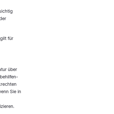
sichtig
der
ilt für
atur über
behilfen-
krechten
wenn Sie in
izieren.