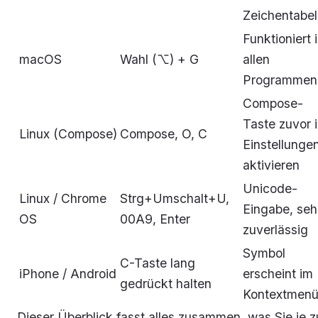
Zeichentabel
Funktioniert 
macOS
Wahl (⌥) + G
allen
Programmen
Compose-
Taste zuvor 
Linux (Compose)
Compose, O, C
Einstellunge
aktivieren
Unicode-
Linux / Chrome
Strg+Umschalt+U,
Eingabe, seh
OS
00A9, Enter
zuverlässig
Symbol
C-Taste lang
iPhone / Android
erscheint im
gedrückt halten
Kontextmen
Dieser Überblick fasst alles zusammen, was Sie je 