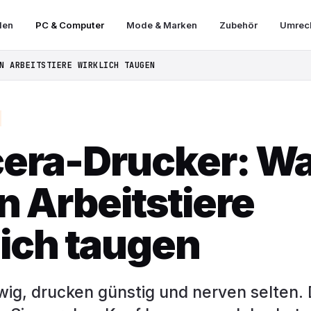
len
PC & Computer
Mode & Marken
Zubehör
Umrech
N ARBEITSTIERE WIRKLICH TAUGEN
era-Drucker: Wa
n Arbeitstiere
lich taugen
wig, drucken günstig und nerven selten.