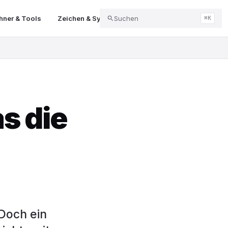
ner & Tools
Zeichen & Symbole
Suchen
Abo & Kündigung
Balk
⌘K
s die
 Doch ein