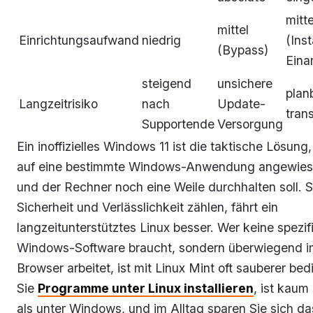
mitte
mittel
Einrichtungsaufwand
niedrig
(Inst
(Bypass)
Eina
steigend
unsichere
plan
Langzeitrisiko
nach
Update-
tran
Supportende
Versorgung
Ein inoffizielles Windows 11 ist die taktische Lösung
auf eine bestimmte Windows-Anwendung angewies
und der Rechner noch eine Weile durchhalten soll. 
Sicherheit und Verlässlichkeit zählen, fährt ein
langzeitunterstütztes Linux besser. Wer keine spezif
Windows-Software braucht, sondern überwiegend i
Browser arbeitet, ist mit Linux Mint oft sauberer bed
Sie
Programme unter Linux installieren
, ist kaum
als unter Windows, und im Alltag sparen Sie sich da