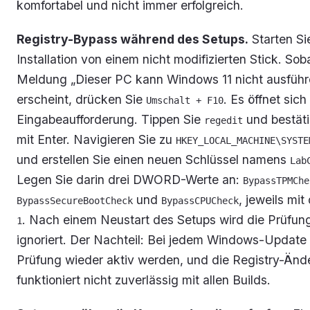
komfortabel und nicht immer erfolgreich.
Registry-Bypass während des Setups.
Starten Si
Installation von einem nicht modifizierten Stick. Sob
Meldung „Dieser PC kann Windows 11 nicht ausführ
erscheint, drücken Sie
. Es öffnet sich
Umschalt + F10
Eingabeaufforderung. Tippen Sie
und bestäti
regedit
mit Enter. Navigieren Sie zu
HKEY_LOCAL_MACHINE\SYSTE
und erstellen Sie einen neuen Schlüssel namens
Lab
Legen Sie darin drei DWORD-Werte an:
BypassTPMChe
und
, jeweils mi
BypassSecureBootCheck
BypassCPUCheck
. Nach einem Neustart des Setups wird die Prüfun
1
ignoriert. Der Nachteil: Bei jedem Windows-Update
Prüfung wieder aktiv werden, und die Registry-Änd
funktioniert nicht zuverlässig mit allen Builds.