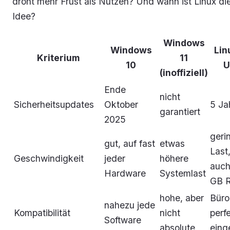
droht mehr Frust als Nutzen? Und wann ist Linux di
Idee?
Windows
Windows
Lin
Kriterium
11
10
U
(inoffiziell)
Ende
nicht
Sicherheitsupdates
Oktober
5 Ja
garantiert
2025
geri
gut, auf fast
etwas
Last,
Geschwindigkeit
jeder
höhere
auch
Hardware
Systemlast
GB 
hohe, aber
Büro
nahezu jede
Kompatibilität
nicht
perfe
Software
absolute
eing