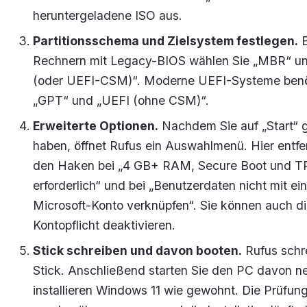
heruntergeladene ISO aus.
Partitionsschema und Zielsystem festlegen.
B
Rechnern mit Legacy-BIOS wählen Sie „MBR“ u
(oder UEFI-CSM)“. Moderne UEFI-Systeme ben
„GPT“ und „UEFI (ohne CSM)“.
Erweiterte Optionen.
Nachdem Sie auf „Start“ g
haben, öffnet Rufus ein Auswahlmenü. Hier entfe
den Haken bei „4 GB+ RAM, Secure Boot und T
erforderlich“ und bei „Benutzerdaten nicht mit e
Microsoft-Konto verknüpfen“. Sie können auch di
Kontopflicht deaktivieren.
Stick schreiben und davon booten.
Rufus schr
Stick. Anschließend starten Sie den PC davon n
installieren Windows 11 wie gewohnt. Die Prüfun