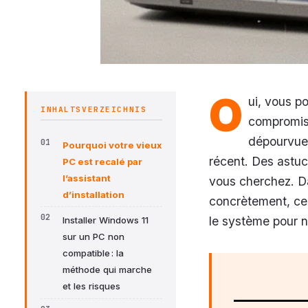
O
ui, vous p
INHALTSVERZEICHNIS
compromis.
dépourvue
Pourquoi votre vieux
récent. Des astuc
PC est recalé par
l’assistant
vous cherchez. Da
d’installation
concrètement, ce
le système pour ne
Installer Windows 11
sur un PC non
compatible : la
méthode qui marche
et les risques