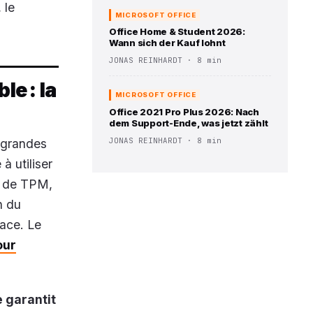
 le
MICROSOFT OFFICE
Office Home & Student 2026:
Wann sich der Kauf lohnt
JONAS REINHARDT · 8 min
e : la
MICROSOFT OFFICE
Office 2021 Pro Plus 2026: Nach
dem Support-Ende, was jetzt zählt
JONAS REINHARDT · 8 min
 grandes
à utiliser
es de TPM,
n du
cace. Le
our
 garantit