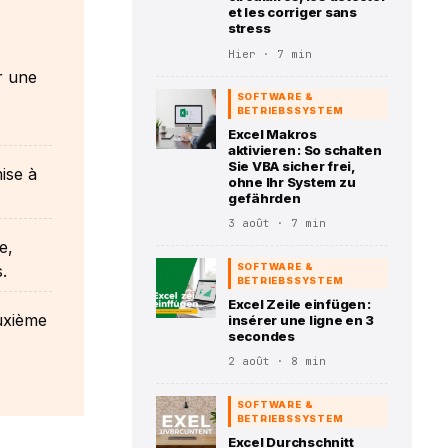
et les corriger sans
stress
Hier · 7 min
r une
SOFTWARE &
BETRIEBSSYSTEM
Excel Makros
aktivieren : So schalten
Sie VBA sicher frei,
ise à
ohne Ihr System zu
gefährden
3 août · 7 min
e,
SOFTWARE &
.
BETRIEBSSYSTEM
Excel Zeile einfügen :
euxième
insérer une ligne en 3
secondes
2 août · 8 min
SOFTWARE &
BETRIEBSSYSTEM
Excel Durchschnitt