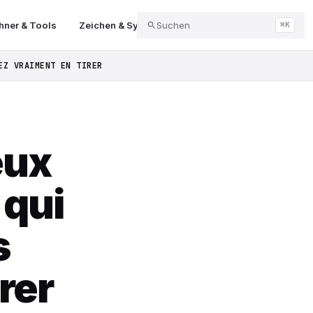
ner & Tools
Zeichen & Symbole
Suchen
Abo & Kündigung
Balk
⌘K
EZ VRAIMENT EN TIRER
eux
 qui
s
rer