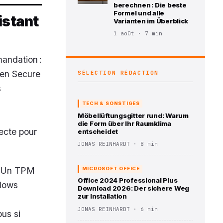
berechnen : Die beste
Formel und alle
istant
Varianten im Überblick
1 août · 7 min
andation :
 en Secure
SÉLECTION RÉDACTION
s
TECH & SONSTIGES
Möbellüftungsgitter rund: Warum
die Form über Ihr Raumklima
ecte pour
entscheidet
JONAS REINHARDT · 8 min
é. Un TPM
MICROSOFT OFFICE
Office 2024 Professional Plus
ndows
Download 2026: Der sichere Weg
zur Installation
JONAS REINHARDT · 6 min
us si