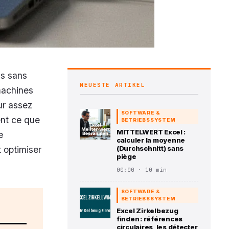
as sans
NEUESTE ARTIKEL
 machines
ur assez
SOFTWARE &
ent ce que
BETRIEBSSYSTEM
MITTELWERT Excel :
e
calculer la moyenne
 optimiser
(Durchschnitt) sans
piège
00:00 · 10 min
SOFTWARE &
BETRIEBSSYSTEM
Excel Zirkelbezug
finden : références
circulaires, les détecter