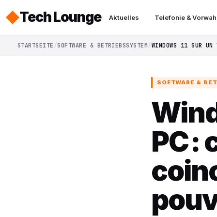
Tech Lounge
Aktuelles
Telefonie & Vorwah
STARTSEITE
SOFTWARE & BETRIEBSSYSTEM
WINDOWS 11 SUR UN 
SOFTWARE & BE
Wind
PC : 
coinc
pouv