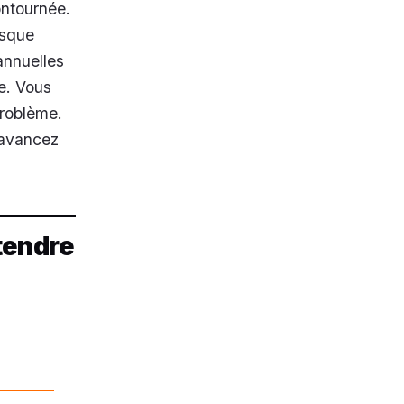
ontournée.
esque
annuelles
e. Vous
problème.
 avancez
tendre