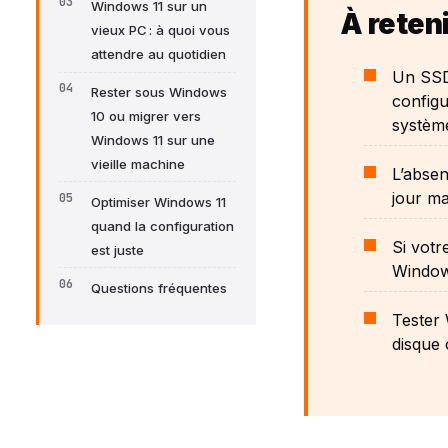
Windows 11 sur un
À reteni
vieux PC : à quoi vous
attendre au quotidien
Un SSD 
Rester sous Windows
configu
10 ou migrer vers
système
Windows 11 sur une
vieille machine
L’absen
jour ma
Optimiser Windows 11
quand la configuration
Si vot
est juste
Window
Questions fréquentes
Tester 
disque 