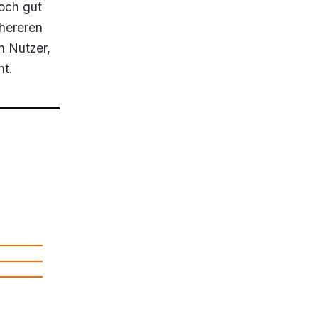
noch gut
chereren
n Nutzer,
nt.