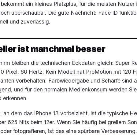
 bekommt ein kleines Platzplus, für die meisten Nutzer i
ch überschaubar. Die gute Nachricht: Face ID funktion
nell und zuverlässig.
eller ist manchmal besser
hirm bleiben die technischen Eckdaten gleich: Super R
 Pixel, 60 Hertz. Kein Modell hat ProMotion mit 120 H
ianten vorbehalten. Farbwiedergabe und Schärfe sind a
agend, und für den normalen Medienkonsum werden Si
d erkennen.
, an dem das iPhone 13 vorbeizieht, ist die typische Hel
r 625 Nits beim 12er. Wenn Sie häufig bei grellem Son
oder fotografieren, ist das eine spürbare Verbesserung