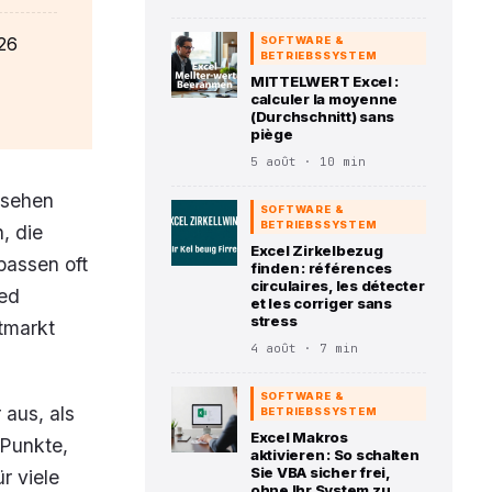
026
SOFTWARE &
BETRIEBSSYSTEM
MITTELWERT Excel :
calculer la moyenne
(Durchschnitt) sans
piège
5 août · 10 min
 sehen
SOFTWARE &
BETRIEBSSYSTEM
, die
Excel Zirkelbezug
passen oft
finden : références
circulaires, les détecter
ied
et les corriger sans
stress
tmarkt
4 août · 7 min
SOFTWARE &
 aus, als
BETRIEBSSYSTEM
Excel Makros
 Punkte,
aktivieren : So schalten
Sie VBA sicher frei,
r viele
ohne Ihr System zu