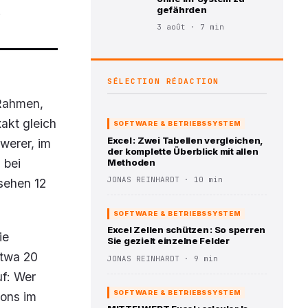
.
gefährden
3 août · 7 min
SÉLECTION RÉDACTION
 Rahmen,
xakt gleich
SOFTWARE & BETRIEBSSYSTEM
Excel : Zwei Tabellen vergleichen,
werer, im
der komplette Überblick mit allen
 bei
Methoden
JONAS REINHARDT · 10 min
sehen 12
SOFTWARE & BETRIEBSSYSTEM
Excel Zellen schützen : So sperren
ie
Sie gezielt einzelne Felder
etwa 20
JONAS REINHARDT · 9 min
uf: Wer
SOFTWARE & BETRIEBSSYSTEM
cons im