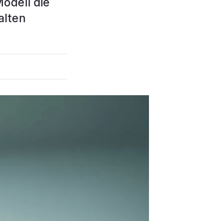
odell die
alten