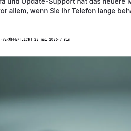
a und Update-Support hat das neuere M
or allem, wenn Sie Ihr Telefon lange beh
T
·
VERÖFFENTLICHT
22 mai 2026
·
7 min