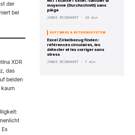
MITTELWERT Excel : calculer la
st der
moyenne (Durchschnitt) sans
piège
iert bei
JONAS REINHARDT · 10 min
SOFTWARE & BETRIEBSSYSTEM
Excel Zirkelbezug finden :
références circulaires, les
détecter et les corriger sans
stress
etina XDR
JONAS REINHARDT · 7 min
z, das
uf beiden
e kaum
ligkeit:
nenlicht
. Es