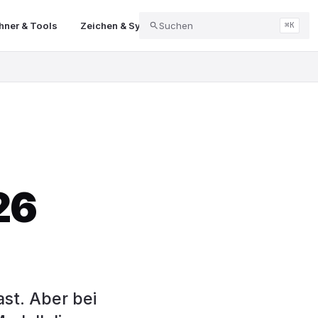
ner & Tools
Zeichen & Symbole
Suchen
Abo & Kündigung
Balk
⌘K
26
ast. Aber bei