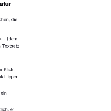
tatur
chen, die
 + - (dem
m Textsatz
r Klick,
kt tippen.
 ein
ich, er