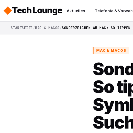
Tech Lounge
Aktuelles
Telefonie & Vorwah
STARTSEITE
MAC & MACOS
SONDERZEICHEN AM MAC: SO TIPPEN 
MAC & MACOS
Sond
So ti
Symb
Suc