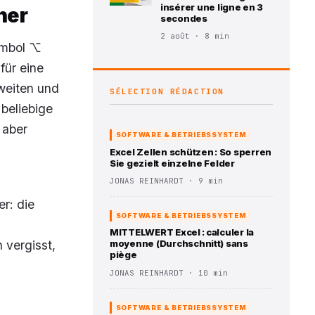
insérer une ligne en 3
ner
secondes
2 août · 8 min
Symbol ⌥
 für eine
zweiten und
SÉLECTION RÉDACTION
 beliebige
 aber
SOFTWARE & BETRIEBSSYSTEM
Excel Zellen schützen : So sperren
Sie gezielt einzelne Felder
JONAS REINHARDT · 9 min
r: die
SOFTWARE & BETRIEBSSYSTEM
MITTELWERT Excel : calculer la
 vergisst,
moyenne (Durchschnitt) sans
piège
JONAS REINHARDT · 10 min
SOFTWARE & BETRIEBSSYSTEM