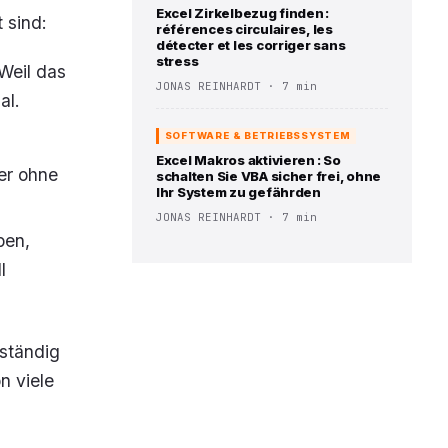
Excel Zirkelbezug finden :
 sind:
références circulaires, les
détecter et les corriger sans
stress
Weil das
JONAS REINHARDT · 7 min
al.
SOFTWARE & BETRIEBSSYSTEM
Excel Makros aktivieren : So
er ohne
schalten Sie VBA sicher frei, ohne
Ihr System zu gefährden
JONAS REINHARDT · 7 min
ben,
l
 ständig
n viele