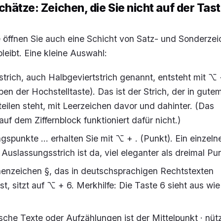
hätze: Zeichen, die Sie nicht auf der Tas
 öffnen Sie auch eine Schicht von Satz- und Sonderzei
bleibt. Eine kleine Auswahl:
rich, auch Halbgeviertstrich genannt, entsteht mit ⌥
ben der Hochstelltaste). Das ist der Strich, der in gute
eilen steht, mit Leerzeichen davor und dahinter. (Das
uf dem Ziffernblock funktioniert dafür nicht.)
gspunkte … erhalten Sie mit ⌥ + . (Punkt). Ein einzelne
Auslassungsstrich ist da, viel eleganter als dreimal Pun
enzeichen §, das in deutschsprachigen Rechtstexten
st, sitzt auf ⌥ + 6. Merkhilfe: Die Taste 6 sieht aus wie
che Texte oder Aufzählungen ist der Mittelpunkt · nützl