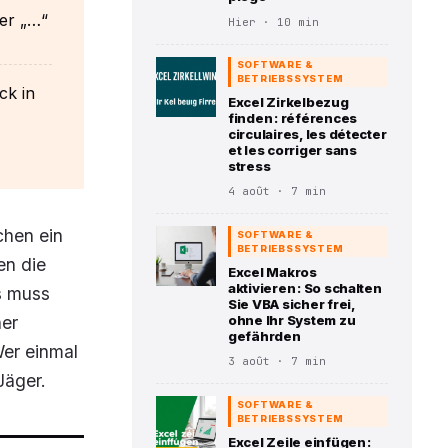
der „…“
Hier · 10 min
SOFTWARE &
BETRIEBSSYSTEM
ck in
Excel Zirkelbezug
finden : références
circulaires, les détecter
et les corriger sans
stress
4 août · 7 min
chen ein
SOFTWARE &
BETRIEBSSYSTEM
en die
Excel Makros
aktivieren : So schalten
as muss
Sie VBA sicher frei,
ner
ohne Ihr System zu
gefährden
Wer einmal
3 août · 7 min
Jäger.
SOFTWARE &
BETRIEBSSYSTEM
Excel Zeile einfügen :