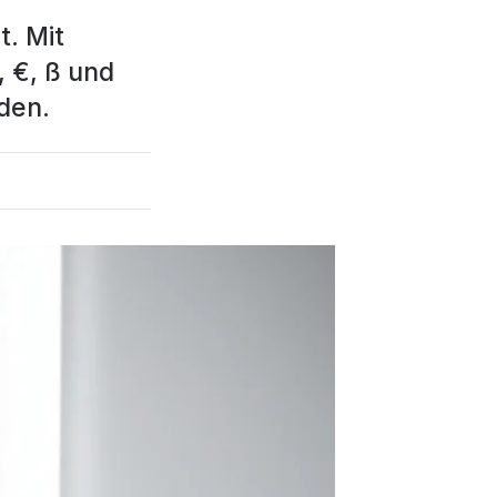
t. Mit
 €, ß und
den.