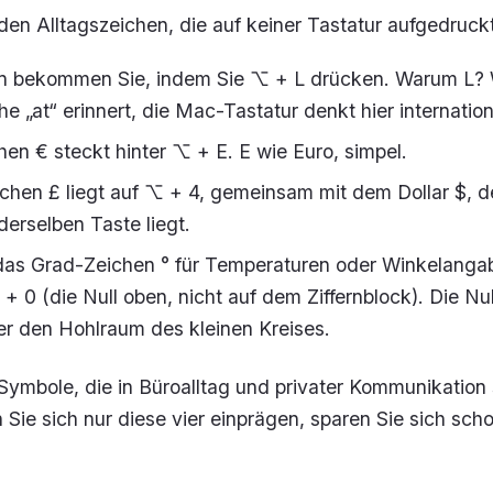
den Alltagszeichen, die auf keiner Tastatur aufgedruckt
 bekommen Sie, indem Sie ⌥ + L drücken. Warum L? 
e „at“ erinnert, die Mac-Tastatur denkt hier internation
en € steckt hinter ⌥ + E. E wie Euro, simpel.
chen £ liegt auf ⌥ + 4, gemeinsam mit dem Dollar $, d
derselben Taste liegt.
das Grad-Zeichen ° für Temperaturen oder Winkelanga
+ 0 (die Null oben, nicht auf dem Ziffernblock). Die Nul
ier den Hohlraum des kleinen Kreises.
 Symbole, die in Büroalltag und privater Kommunikation
Sie sich nur diese vier einprägen, sparen Sie sich scho