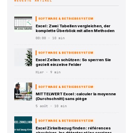
NEUESTE ARTIKEL
SOFTWARE & BETRIEBSSYSTEM
Excel : Zwei Tabellen vergleichen, der
komplette Überblick mit allen Methoden
00:00 · 10 min
SOFTWARE & BETRIEBSSYSTEM
Excel Zellen schützen : So sperren Sie
gezielt einzelne Felder
Hier · 9 min
SOFTWARE & BETRIEBSSYSTEM
MITTELWERT Excel : calculer la moyenne
(Durchschnitt) sans piège
5 août · 10 min
SOFTWARE & BETRIEBSSYSTEM
Excel Zirkelbezug finden : références
circulaires, les détecter et les corriger