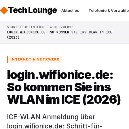
Tech Lounge
Aktuelles
Telefonie & Vorwahle
STARTSEITE
INTERNET & NETZWERK
LOGIN.WIFIONICE.DE: SO KOMMEN SIE INS WLAN IM ICE
(2026)
INTERNET & NETZWERK
login.wifionice.de:
So kommen Sie ins
WLAN im ICE (2026)
ICE-WLAN Anmeldung über
login.wifionice.de: Schritt-für-