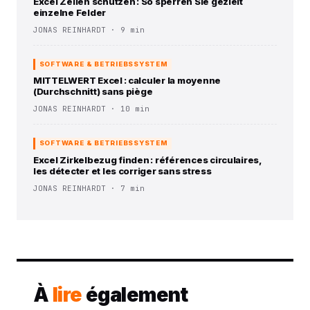
Excel Zellen schützen : So sperren Sie gezielt
einzelne Felder
JONAS REINHARDT · 9 min
SOFTWARE & BETRIEBSSYSTEM
MITTELWERT Excel : calculer la moyenne
(Durchschnitt) sans piège
JONAS REINHARDT · 10 min
SOFTWARE & BETRIEBSSYSTEM
Excel Zirkelbezug finden : références circulaires,
les détecter et les corriger sans stress
JONAS REINHARDT · 7 min
À
lire
également