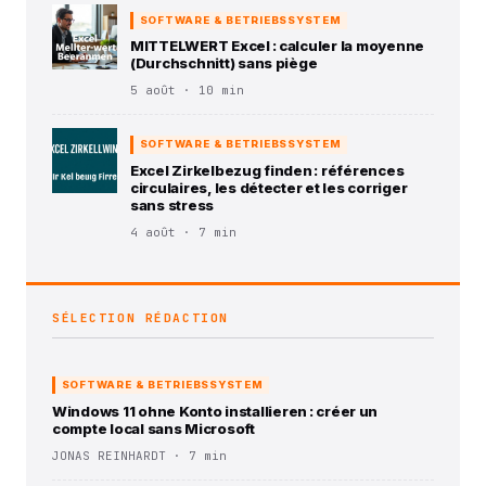
SOFTWARE & BETRIEBSSYSTEM
MITTELWERT Excel : calculer la moyenne
(Durchschnitt) sans piège
5 août · 10 min
SOFTWARE & BETRIEBSSYSTEM
Excel Zirkelbezug finden : références
circulaires, les détecter et les corriger
sans stress
4 août · 7 min
SÉLECTION RÉDACTION
SOFTWARE & BETRIEBSSYSTEM
Windows 11 ohne Konto installieren : créer un
compte local sans Microsoft
JONAS REINHARDT · 7 min