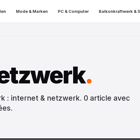
len
Mode & Marken
PC & Computer
Balkonkraftwerk & S
Netzwerk
.
 : internet & netzwerk. 0 article avec
ées.