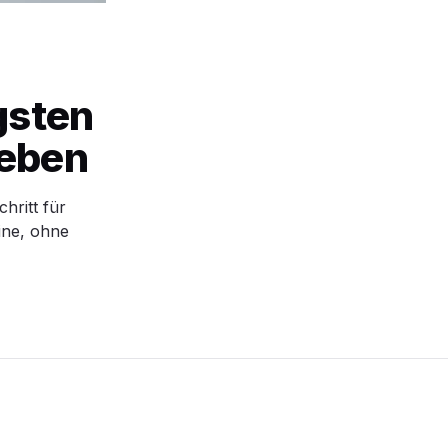
-
gsten
heben
hritt für
line, ohne