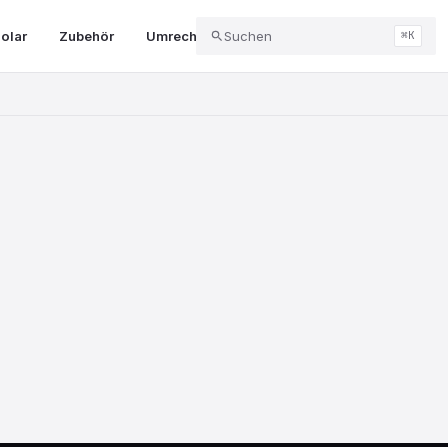
olar
Zubehör
Umrechner & Tools
Suchen
Abo & Kündigung
⌘K