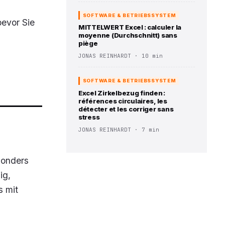
SOFTWARE & BETRIEBSSYSTEM
bevor Sie
MITTELWERT Excel : calculer la
moyenne (Durchschnitt) sans
piège
JONAS REINHARDT · 10 min
SOFTWARE & BETRIEBSSYSTEM
Excel Zirkelbezug finden :
références circulaires, les
détecter et les corriger sans
stress
JONAS REINHARDT · 7 min
sonders
ig,
s mit