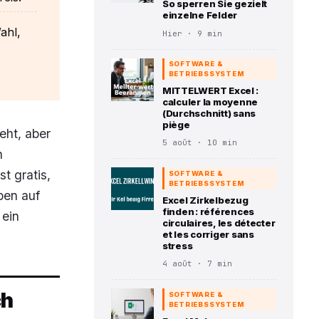
So sperren Sie gezielt
einzelne Felder
ahl,
Hier · 9 min
SOFTWARE &
BETRIEBSSYSTEM
MITTELWERT Excel :
calculer la moyenne
(Durchschnitt) sans
piège
eht, aber
5 août · 10 min
n
t gratis,
SOFTWARE &
BETRIEBSSYSTEM
ben auf
Excel Zirkelbezug
finden : références
 ein
circulaires, les détecter
et les corriger sans
stress
4 août · 7 min
ch
SOFTWARE &
BETRIEBSSYSTEM