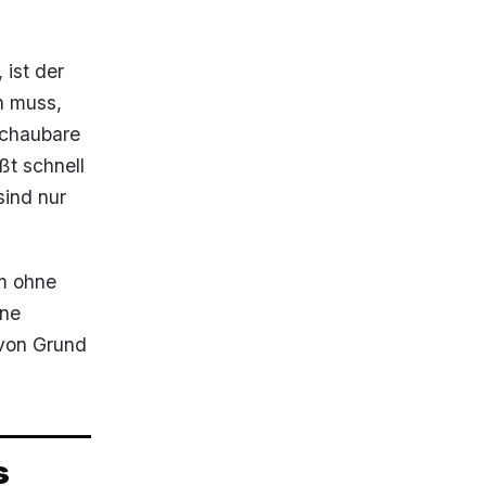
 ist der
n muss,
schaubare
ßt schnell
sind nur
um ohne
hne
 von Grund
s