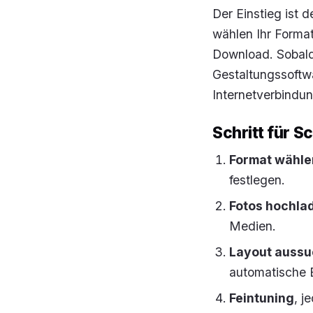
Der Einstieg ist 
wählen Ihr Format
Download. Sobald 
Gestaltungssoftwa
Internetverbindu
Schritt für S
Format wähle
festlegen.
Fotos hochla
Medien.
Layout auss
automatische B
Feintuning
, j