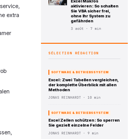
Excel Makros
service,
aktivieren : So schalten
Sie VBA sicher frei,
ne extra
ohne Ihr System zu
gefährden
3 août · 7 min
samer
SÉLECTION RÉDACTION
rob
SOFTWARE & BETRIEBSSYSTEM
Excel : Zwei Tabellen vergleichen,
der komplette Überblick mit allen
Methoden
alen
JONAS REINHARDT · 10 min
SOFTWARE & BETRIEBSSYSTEM
Excel Zellen schützen : So sperren
Sie gezielt einzelne Felder
ssen,
JONAS REINHARDT · 9 min