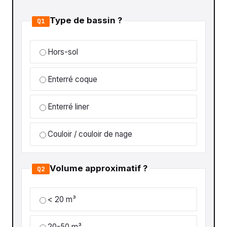
Type de bassin ?
Q1
Hors-sol
Enterré coque
Enterré liner
Couloir / couloir de nage
Volume approximatif ?
Q2
< 20 m³
20-50 m³