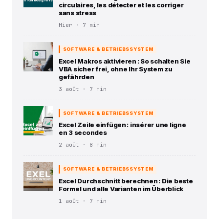
circulaires, les détecter et les corriger
sans stress
Hier · 7 min
SOFTWARE & BETRIEBSSYSTEM
Excel Makros aktivieren : So schalten Sie
VBA sicher frei, ohne Ihr System zu
gefährden
3 août · 7 min
SOFTWARE & BETRIEBSSYSTEM
Excel Zeile einfügen : insérer une ligne
en 3 secondes
2 août · 8 min
SOFTWARE & BETRIEBSSYSTEM
Excel Durchschnitt berechnen : Die beste
Formel und alle Varianten im Überblick
1 août · 7 min