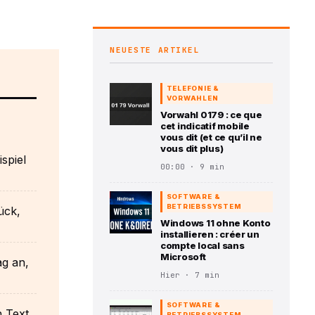
NEUESTE ARTIKEL
TELEFONIE &
VORWAHLEN
Vorwahl 0179 : ce que
cet indicatif mobile
vous dit (et ce qu’il ne
vous dit plus)
spiel
00:00 · 9 min
SOFTWARE &
BETRIEBSSYSTEM
ück,
Windows 11 ohne Konto
installieren : créer un
compte local sans
Microsoft
g an,
Hier · 7 min
SOFTWARE &
h Text
BETRIEBSSYSTEM