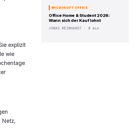
MICROSOFT OFFICE
Office Home & Student 2026:
Wann sich der Kauf lohnt
JONAS REINHARDT · 8 min
e explizit
de wie
Wochentage
ter
egen
 Netz,