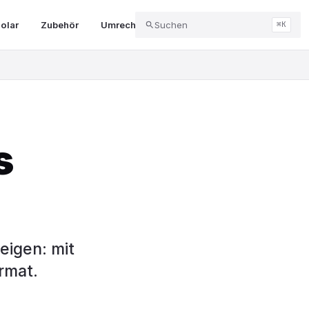
olar
Zubehör
Umrechner & Tools
Suchen
Abo & Kündigung
⌘K
s
eigen: mit
rmat.