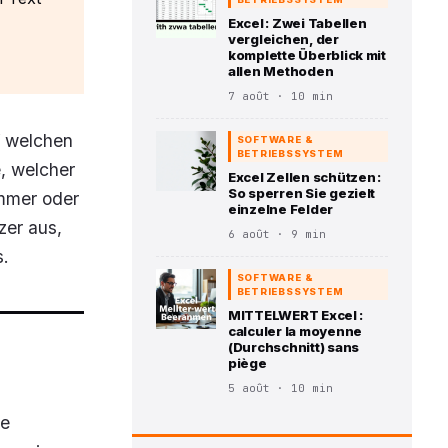
Excel : Zwei Tabellen
vergleichen, der
komplette Überblick mit
allen Methoden
7 août · 10 min
f welchen
SOFTWARE &
BETRIEBSSYSTEM
e, welcher
Excel Zellen schützen :
So sperren Sie gezielt
ummer oder
einzelne Felder
zer aus,
6 août · 9 min
s.
SOFTWARE &
BETRIEBSSYSTEM
MITTELWERT Excel :
calculer la moyenne
-
(Durchschnitt) sans
piège
5 août · 10 min
ie