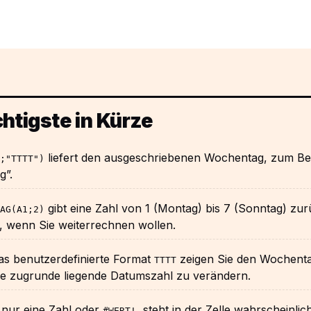
htigste in Kürze
liefert den ausgeschriebenen Wochentag, zum Bei
;"TTTT")
g”.
gibt eine Zahl von 1 (Montag) bis 7 (Sonntag) zur
AG(A1;2)
, wenn Sie weiterrechnen wollen.
as benutzerdefinierte Format
zeigen Sie den Wochenta
TTTT
ie zugrunde liegende Datumszahl zu verändern.
nur eine Zahl oder
, steht in der Zelle wahrscheinlic
#WERT!