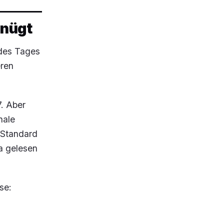
nügt
des Tages
eren
.
7. Aber
nale
 Standard
a gelesen
se: