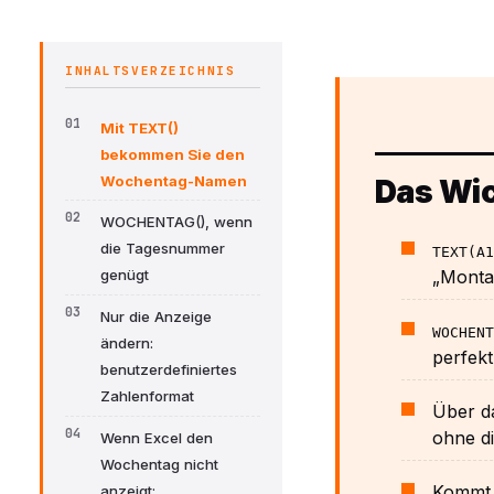
INHALTSVERZEICHNIS
Mit TEXT()
bekommen Sie den
Wochentag-Namen
Das Wic
WOCHENTAG(), wenn
die Tagesnummer
TEXT(A1
„Monta
genügt
Nur die Anzeige
WOCHENT
ändern:
perfekt
benutzerdefiniertes
Zahlenformat
Über d
ohne d
Wenn Excel den
Wochentag nicht
Kommt 
anzeigt: