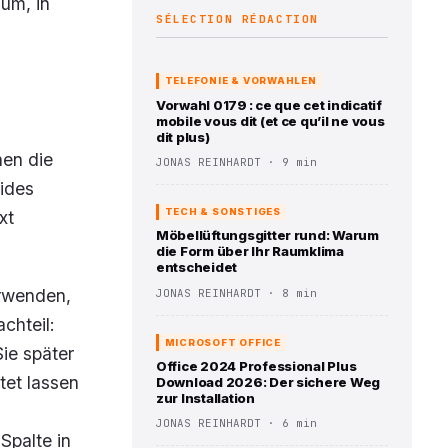
 um, in
SÉLECTION RÉDACTION
TELEFONIE & VORWAHLEN
Vorwahl 0179 : ce que cet indicatif
mobile vous dit (et ce qu’il ne vous
dit plus)
nen die
JONAS REINHARDT · 9 min
eides
TECH & SONSTIGES
xt
Möbellüftungsgitter rund: Warum
die Form über Ihr Raumklima
entscheidet
erwenden,
JONAS REINHARDT · 8 min
chteil:
MICROSOFT OFFICE
ie später
Office 2024 Professional Plus
tet lassen
Download 2026: Der sichere Weg
zur Installation
JONAS REINHARDT · 6 min
Spalte in