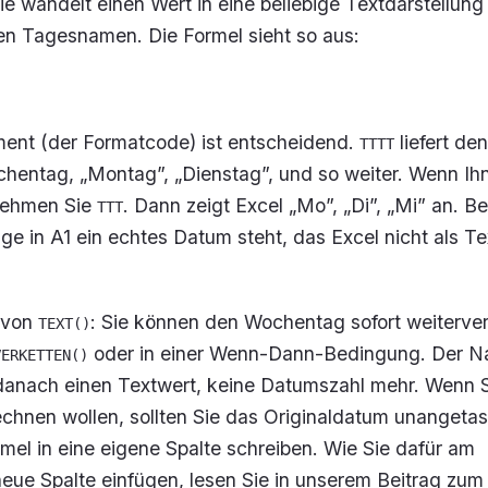
Sie wandelt einen Wert in eine beliebige Textdarstellung
en Tagesnamen. Die Formel sieht so aus:
ent (der Formatcode) ist entscheidend.
liefert den
TTTT
chentag, „Montag”, „Dienstag”, und so weiter. Wenn Ih
 nehmen Sie
. Dann zeigt Excel „Mo”, „Di”, „Mi” an. B
TTT
nge in A1 ein echtes Datum steht, das Excel nicht als Te
l von
: Sie können den Wochentag sofort weiterv
TEXT()
oder in einer Wenn-Dann-Bedingung. Der Na
VERKETTEN()
 danach einen Textwert, keine Datumszahl mehr. Wenn S
chnen wollen, sollten Sie das Originaldatum unangetas
el in eine eigene Spalte schreiben. Wie Sie dafür am
neue Spalte einfügen, lesen Sie in unserem Beitrag zum 