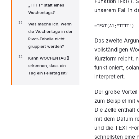
Funktion
. 
TEXT()
„TTTT” statt eines
unserem Fall in d
Wochentags?
Was mache ich, wenn
=TEXT(A1;"TTTT")
die Wochentage in der
Pivot-Tabelle nicht
Das zweite Argum
gruppiert werden?
vollständigen Wo
Kurzform reicht,
Kann WOCHENTAG()
erkennen, dass ein
funktioniert, sola
Tag ein Feiertag ist?
interpretiert.
Der große Vortei
zum Beispiel mit
Die Zelle enthält
mit dem Datum re
und die TEXT-Form
schnellsten eine 