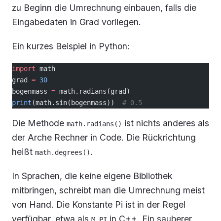
zu Beginn die Umrechnung einbauen, falls die
Eingabedaten in Grad vorliegen.
Ein kurzes Beispiel in Python:
import
 math
grad 
=
 30
bogenmass 
=
 math.radians(grad)
print
(math.sin(bogenmass))  
# 0.5
Die Methode
ist nichts anderes als
math.radians()
der Arche Rechner in Code. Die Rückrichtung
heißt
.
math.degrees()
In Sprachen, die keine eigene Bibliothek
mitbringen, schreibt man die Umrechnung meist
von Hand. Die Konstante Pi ist in der Regel
verfügbar, etwa als
in C++. Ein sauberer
M_PI