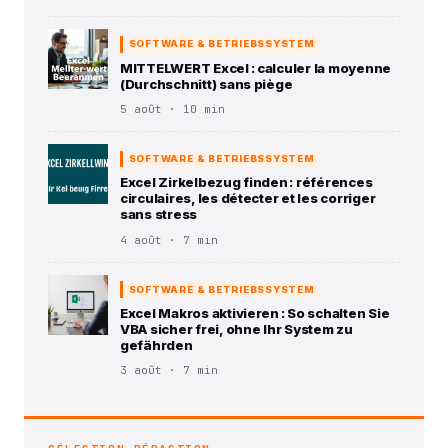
SOFTWARE & BETRIEBSSYSTEM
MITTELWERT Excel : calculer la moyenne
(Durchschnitt) sans piège
5 août · 10 min
SOFTWARE & BETRIEBSSYSTEM
Excel Zirkelbezug finden : références
circulaires, les détecter et les corriger
sans stress
4 août · 7 min
SOFTWARE & BETRIEBSSYSTEM
Excel Makros aktivieren : So schalten Sie
VBA sicher frei, ohne Ihr System zu
gefährden
3 août · 7 min