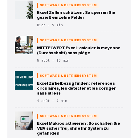
SOFTWARE & BETRIEBSSYSTEM
Excel Zellen schützen : So sperren Sie
gezielt einzelne Felder
Hier · 9 min
SOFTWARE & BETRIEBSSYSTEM
MITTELWERT Excel : calculer la moyenne
(Durchschnitt) sans piège
5 août · 10 min
SOFTWARE & BETRIEBSSYSTEM
Excel Zirkelbezug finden : références
circulaires, les détecter et les corriger
sans stress
4 août · 7 min
SOFTWARE & BETRIEBSSYSTEM
Excel Makros aktivieren : So schalten Sie
VBA sicher frei, ohne Ihr System zu
gefährden