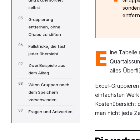
Gruppi
und Excel sortiert
sonder
selbst
entfern
Gruppierung
entfernen, ohne
Chaos zu stiften
Fallstricke, die fast
E
ine Tabelle 
jeder übersieht
Quartalssum
Zwei Beispiele aus
alles Überf
dem Alltag
Wenn Gruppen nach
Excel-Gruppieren 
dem Speichern
einfachsten Werk
verschwinden
Kostenübersicht o
Fragen und Antworten
man nicht jede Ze