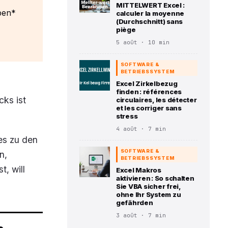
MITTELWERT Excel :
ben*
calculer la moyenne
(Durchschnitt) sans
piège
5 août · 10 min
SOFTWARE &
BETRIEBSSYSTEM
Excel Zirkelbezug
finden : références
cks ist
circulaires, les détecter
et les corriger sans
stress
4 août · 7 min
 es zu den
SOFTWARE &
n,
BETRIEBSSYSTEM
t, will
Excel Makros
aktivieren : So schalten
Sie VBA sicher frei,
ohne Ihr System zu
gefährden
3 août · 7 min