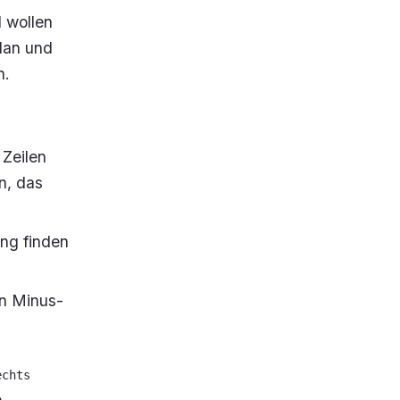
 wollen
lan und
n.
 Zeilen
n, das
ung
finden
in Minus-
echts
e