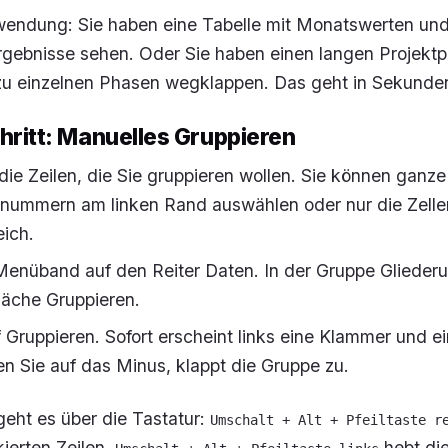
wendung: Sie haben eine Tabelle mit Monatswerten und
rgebnisse sehen. Oder Sie haben einen langen Projektp
zu einzelnen Phasen wegklappen. Das geht in Sekunde
chritt: Manuelles Gruppieren
die Zeilen, die Sie gruppieren wollen. Sie können ganze
nnummern am linken Rand auswählen oder nur die Zelle
eich.
Menüband auf den Reiter
Daten
. In der Gruppe
Glieder
fläche
Gruppieren
.
f
Gruppieren
. Sofort erscheint links eine Klammer und e
en Sie auf das Minus, klappt die Gruppe zu.
eht es über die Tastatur:
Umschalt + Alt + Pfeiltaste r
kierten Zeilen,
hebt di