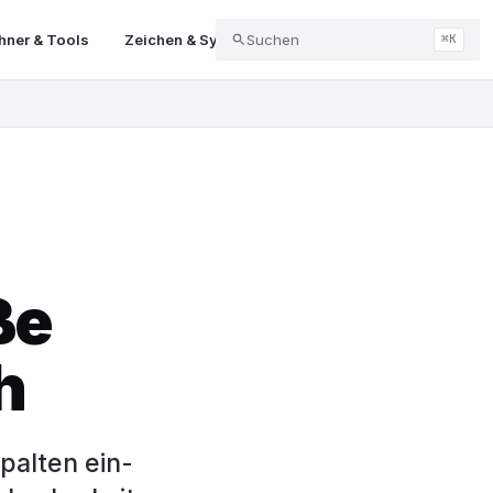
ner & Tools
Zeichen & Symbole
Suchen
Abo & Kündigung
Balk
⌘K
ße
h
palten ein-