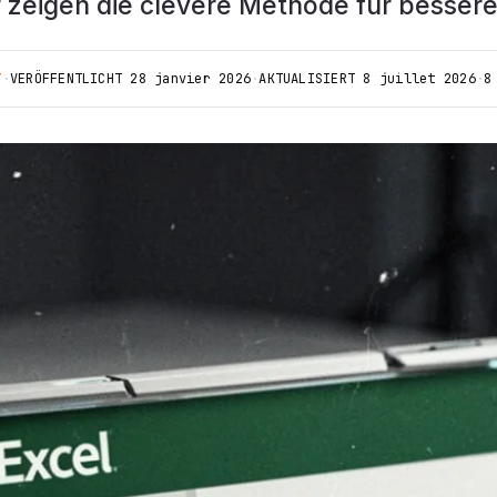
 zeigen die clevere Methode für bessere
T
·
VERÖFFENTLICHT
28 janvier 2026
·
AKTUALISIERT
8 juillet 2026
·
8