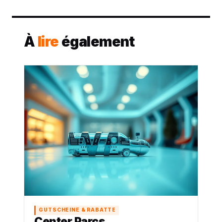
À
lire
également
GUTSCHEINE & RABATTE
Center Parcs