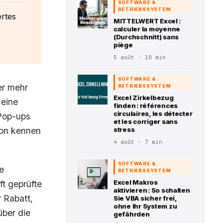
SOFTWARE &
BETRIEBSSYSTEM
ertes
MITTELWERT Excel :
calculer la moyenne
(Durchschnitt) sans
piège
5 août · 10 min
SOFTWARE &
er mehr
BETRIEBSSYSTEM
Excel Zirkelbezug
 eine
finden : références
circulaires, les détecter
 Pop-ups
et les corriger sans
ion kennen
stress
4 août · 7 min
SOFTWARE &
e
BETRIEBSSYSTEM
Excel Makros
t geprüfte
aktivieren : So schalten
 Rabatt,
Sie VBA sicher frei,
ohne Ihr System zu
über die
gefährden