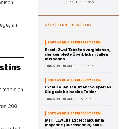
hnisch
3 août · 7 min
Wege, an
SÉLECTION RÉDACTION
SOFTWARE & BETRIEBSSYSTEM
Excel : Zwei Tabellen vergleichen,
der komplette Überblick mit allen
Methoden
st ins
JONAS REINHARDT · 10 min
SOFTWARE & BETRIEBSSYSTEM
Excel Zellen schützen : So sperren
t man sich
Sie gezielt einzelne Felder
JONAS REINHARDT · 9 min
von 200
SOFTWARE & BETRIEBSSYSTEM
MITTELWERT Excel : calculer la
moyenne (Durchschnitt) sans
pauschal