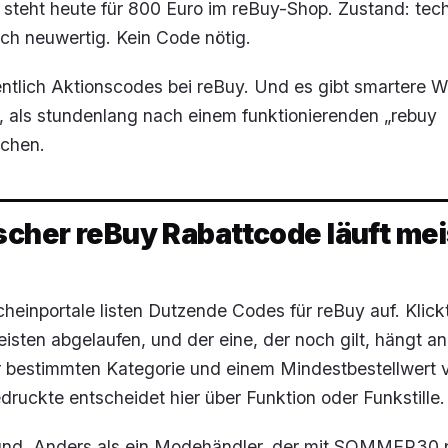
 steht heute für 800 Euro im reBuy-Shop. Zustand: tec
sch neuwertig. Kein Code nötig.
entlich Aktionscodes bei reBuy. Und es gibt smartere 
 als stundenlang nach einem funktionierenden „rebuy
uchen.
scher reBuy Rabattcode läuft mei
heinportale listen Dutzende Codes für reBuy auf. Klick
eisten abgelaufen, und der eine, der noch gilt, hängt an
 bestimmten Kategorie und einem Mindestbestellwert 
druckte entscheidet hier über Funktion oder Funkstille.
und. Anders als ein Modehändler, der mit SOMMER30 