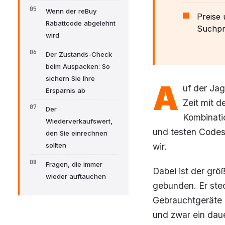
Wenn der reBuy
Preise 
Rabattcode abgelehnt
Suchpro
wird
Der Zustands-Check
beim Auspacken: So
sichern Sie Ihre
A
uf der Ja
Ersparnis ab
Zeit mit d
Der
Kombinatio
Wiederverkaufswert,
und testen Codes 
den Sie einrechnen
wir.
sollten
Fragen, die immer
Dabei ist der grö
wieder auftauchen
gebunden. Er ste
Gebrauchtgeräte m
und zwar ein daue