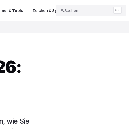
ner & Tools
Zeichen & Symbole
Suchen
Abo & Kündigung
Balk
⌘K
26:
n, wie Sie