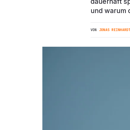
dauerhaft s
und warum d
VON
JONAS REINHARD