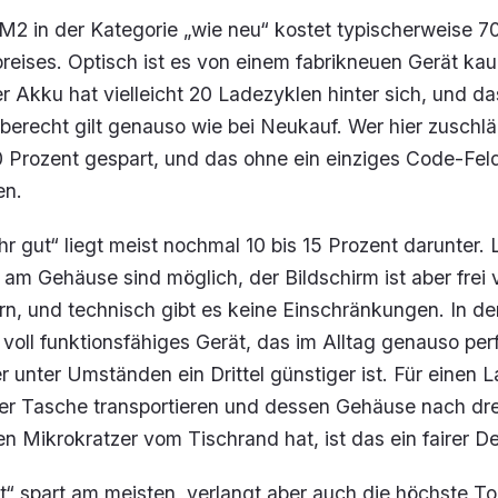
2 in der Kategorie „wie neu“ kostet typischerweise 70
reises. Optisch ist es von einem fabrikneuen Gerät ka
r Akku hat vielleicht 20 Ladezyklen hinter sich, und d
erecht gilt genauso wie bei Neukauf. Wer hier zuschlä
0 Prozent gespart, und das ohne ein einziges Code-Fel
en.
hr gut“ liegt meist nochmal 10 bis 15 Prozent darunter. 
m Gehäuse sind möglich, der Bildschirm ist aber frei 
rn, und technisch gibt es keine Einschränkungen. In de
 voll funktionsfähiges Gerät, das im Alltag genauso per
r unter Umständen ein Drittel günstiger ist. Für einen 
ner Tasche transportieren und dessen Gehäuse nach dre
n Mikrokratzer vom Tischrand hat, ist das ein fairer De
t“ spart am meisten, verlangt aber auch die höchste To