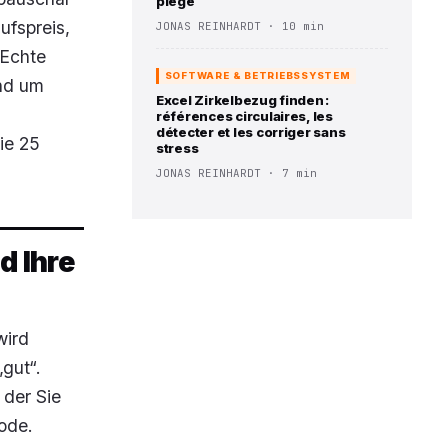
piège
ufspreis,
JONAS REINHARDT · 10 min
 Echte
SOFTWARE & BETRIEBSSYSTEM
und um
Excel Zirkelbezug finden :
références circulaires, les
détecter et les corriger sans
die 25
stress
JONAS REINHARDT · 7 min
d Ihre
wird
„gut“.
 der Sie
ode.