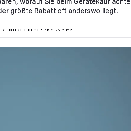
paren, worauf Sie beim Gerätekauf acht
er größte Rabatt oft anderswo liegt.
T
·
VERÖFFENTLICHT
21 juin 2026
·
7 min