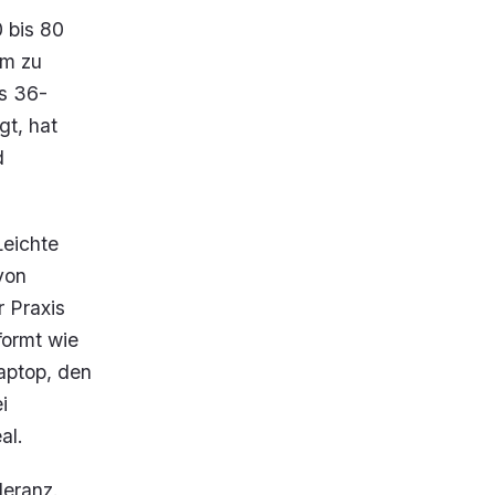
 bis 80
um zu
as 36-
gt, hat
d
Leichte
von
r Praxis
formt wie
Laptop, den
i
al.
leranz.