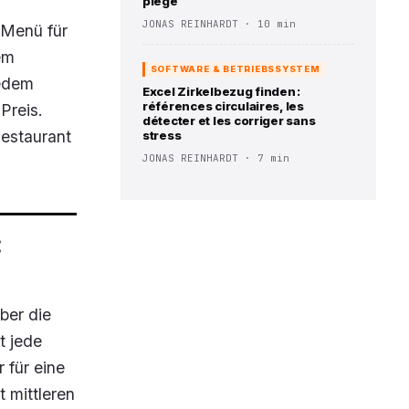
piège
JONAS REINHARDT · 10 min
 Menü für
em
SOFTWARE & BETRIEBSSYSTEM
jedem
Excel Zirkelbezug finden :
références circulaires, les
Preis.
détecter et les corriger sans
Restaurant
stress
JONAS REINHARDT · 7 min
:
ber die
t jede
 für eine
 mittleren