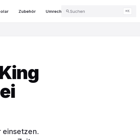
olar
Zubehör
Umrechner & Tools
Suchen
Abo & Kündigung
⌘K
 King
ei
 einsetzen.