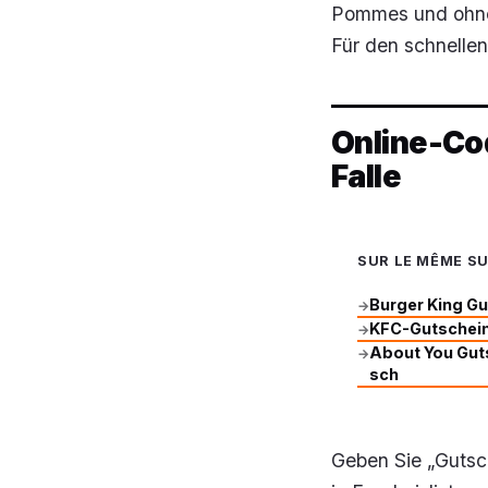
Pommes und ohne 
Für den schnelle
Online-Cod
Falle
SUR LE MÊME S
Burger King Gu
→
KFC-Gutschein
→
About You Guts
→
sch
Geben Sie „Gutsch