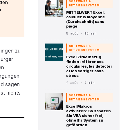
tten
SOFTWARE &
BETRIEBSSYSTEM
n
MITTELWERT Excel :
calculer la moyenne
(Durchschnitt) sans
piège
5 août · 10 min
SOFTWARE &
lingen zu
BETRIEBSSYSTEM
Excel Zirkelbezug
Burger
finden : références
circulaires, les détecter
en
et les corriger sans
ingungen
stress
4 août · 7 min
und sagen
st nichts
SOFTWARE &
BETRIEBSSYSTEM
Excel Makros
aktivieren : So schalten
Sie VBA sicher frei,
ohne Ihr System zu
gefährden