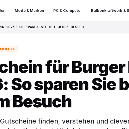
len
Mode & Marken
PC & Computer
Balkonkraftwerk & S
NG 2026: SO SPAREN SIE BEI JEDEM BESUCH
RABATTE
chein für Burger
: So sparen Sie b
m Besuch
 Gutscheine finden, verstehen und clever