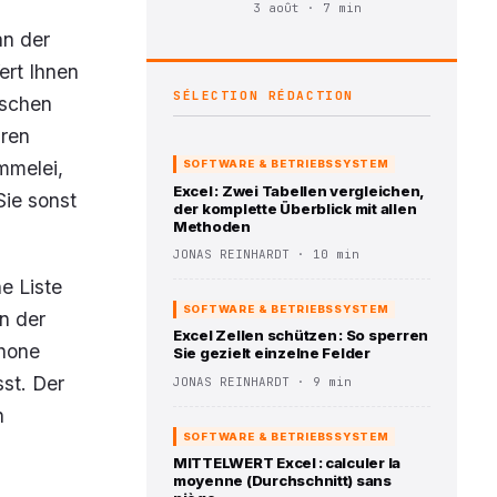
3 août · 7 min
an der
fert Ihnen
SÉLECTION RÉDACTION
ischen
hren
mmelei,
SOFTWARE & BETRIEBSSYSTEM
Excel : Zwei Tabellen vergleichen,
Sie sonst
der komplette Überblick mit allen
Methoden
JONAS REINHARDT · 10 min
e Liste
SOFTWARE & BETRIEBSSYSTEM
n der
Excel Zellen schützen : So sperren
phone
Sie gezielt einzelne Felder
sst. Der
JONAS REINHARDT · 9 min
n
SOFTWARE & BETRIEBSSYSTEM
MITTELWERT Excel : calculer la
moyenne (Durchschnitt) sans