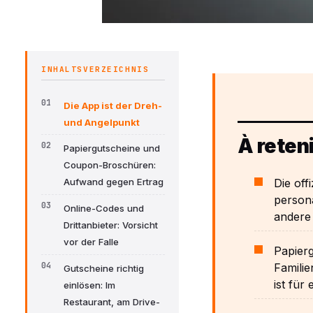
INHALTSVERZEICHNIS
Die App ist der Dreh-
und Angelpunkt
À reteni
Papiergutscheine und
Coupon-Broschüren:
Die off
Aufwand gegen Ertrag
persona
Online-Codes und
andere 
Drittanbieter: Vorsicht
vor der Falle
Papier
Famili
Gutscheine richtig
ist für
einlösen: Im
Restaurant, am Drive-