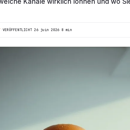
welche Kanäle wirklich lohnen und wo Sie
T
·
VERÖFFENTLICHT
26 juin 2026
·
8 min