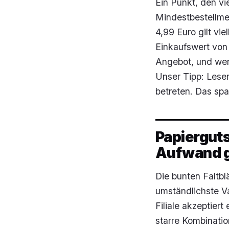
Ein Punkt, den vi
Mindestbestellme
4,99 Euro gilt vi
Einkaufswert von
Angebot, und wer 
Unser Tipp: Lesen
betreten. Das spa
Papiergut
Aufwand g
Die bunten Faltbl
umständlichste V
Filiale akzeptiert
starre Kombinatio