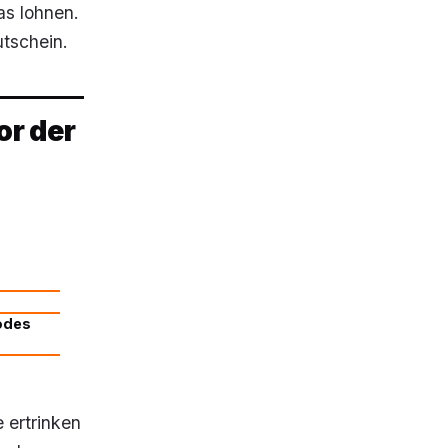
as lohnen.
tschein.
or der
Codes
 ertrinken