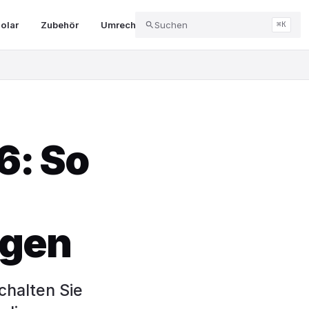
olar
Zubehör
Umrechner & Tools
Suchen
Abo & Kündigung
⌘K
6: So
igen
chalten Sie