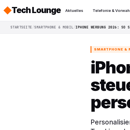
Tech Lounge
Aktuelles
Telefonie & Vorwah
STARTSEITE
SMARTPHONE & MOBIL
IPHONE WERBUNG 2026: SO S
SMARTPHONE & 
iPho
steu
pers
Personalisi