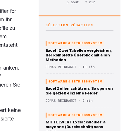
3 août · 7 min
ier for
m Ihr
SÉLECTION RÉDACTION
file zu
dem
SOFTWARE & BETRIEBSSYSTEM
ntsteht
Excel : Zwei Tabellen vergleichen,
der komplette Überblick mit allen
Methoden
hränken.
JONAS REINHARDT · 10 min
f
SOFTWARE & BETRIEBSSYSTEM
ieren Sie
Excel Zellen schützen : So sperren
Sie gezielt einzelne Felder
JONAS REINHARDT · 9 min
l
ert keine
SOFTWARE & BETRIEBSSYSTEM
sierte
MITTELWERT Excel : calculer la
moyenne (Durchschnitt) sans