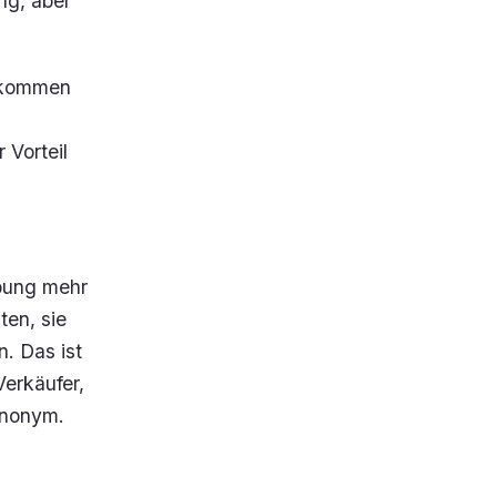
ng, aber
bekommen
 Vorteil
rbung mehr
ten, sie
. Das ist
erkäufer,
 anonym.