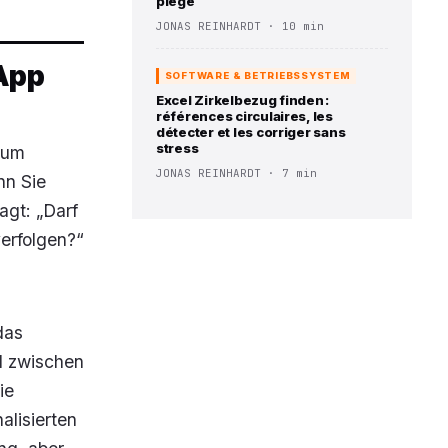
piège
JONAS REINHARDT · 10 min
 App
SOFTWARE & BETRIEBSSYSTEM
Excel Zirkelbezug finden :
références circulaires, les
détecter et les corriger sans
stress
A um
JONAS REINHARDT · 7 min
nn Sie
agt: „Darf
erfolgen?“
das
d zwischen
ie
alisierten