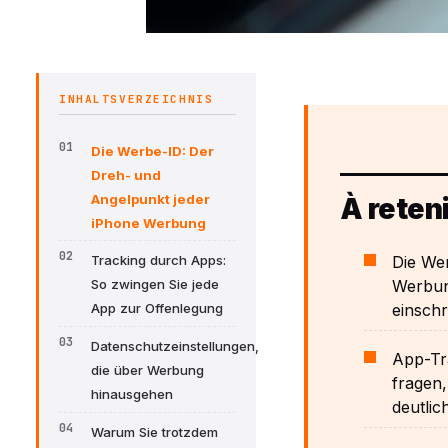
INHALTSVERZEICHNIS
Die Werbe-ID: Der
Dreh- und
Angelpunkt jeder
À reteni
iPhone Werbung
Die Wer
Tracking durch Apps:
Werbung
So zwingen Sie jede
einsch
App zur Offenlegung
Datenschutzeinstellungen,
App-Tr
die über Werbung
fragen,
hinausgehen
deutlich
Warum Sie trotzdem