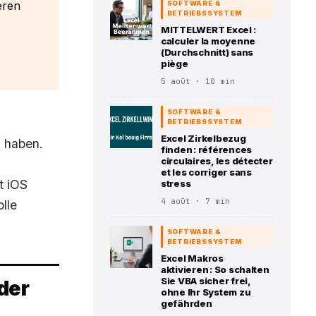
eren
SOFTWARE &
BETRIEBSSYSTEM
MITTELWERT Excel :
calculer la moyenne
(Durchschnitt) sans
piège
5 août · 10 min
SOFTWARE &
BETRIEBSSYSTEM
Excel Zirkelbezug
 haben.
finden : références
circulaires, les détecter
et les corriger sans
t iOS
stress
4 août · 7 min
lle
SOFTWARE &
BETRIEBSSYSTEM
Excel Makros
aktivieren : So schalten
Sie VBA sicher frei,
der
ohne Ihr System zu
gefährden