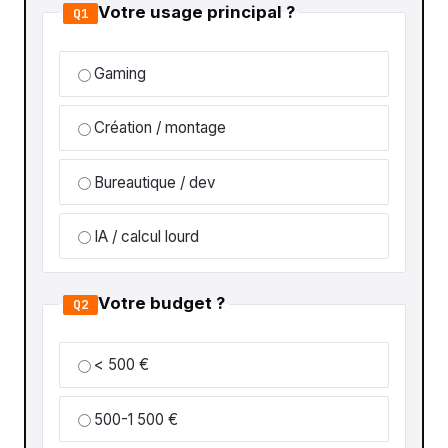
Votre usage principal ?
Q1
Gaming
Création / montage
Bureautique / dev
IA / calcul lourd
Votre budget ?
Q2
< 500 €
500-1 500 €