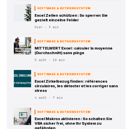
SOFTWARE & BETRIEBSSYSTEM
Excel Zellen schützen : So sperren Sie
gezielt einzelne Felder
Hier · 9 min
SOFTWARE & BETRIEBSSYSTEM
MITTELWERT Excel : calculer la moyenne
(Durchschnitt) sans piège
5 août · 10 min
SOFTWARE & BETRIEBSSYSTEM
Excel Zirkelbezug finden : références
circulaires, les détecter et les corriger sans
stress
4 août · 7 min
SOFTWARE & BETRIEBSSYSTEM
Excel Makros aktivieren : So schalten Sie
VBA sicher frei, ohne Ihr System zu
gefährden