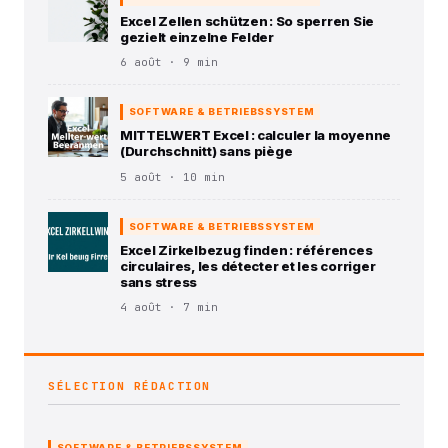
Excel Zellen schützen : So sperren Sie
gezielt einzelne Felder
6 août · 9 min
SOFTWARE & BETRIEBSSYSTEM
MITTELWERT Excel : calculer la moyenne
(Durchschnitt) sans piège
5 août · 10 min
SOFTWARE & BETRIEBSSYSTEM
Excel Zirkelbezug finden : références
circulaires, les détecter et les corriger
sans stress
4 août · 7 min
SÉLECTION RÉDACTION
SOFTWARE & BETRIEBSSYSTEM