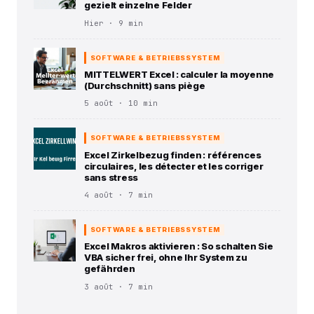
gezielt einzelne Felder
Hier · 9 min
SOFTWARE & BETRIEBSSYSTEM
MITTELWERT Excel : calculer la moyenne
(Durchschnitt) sans piège
5 août · 10 min
SOFTWARE & BETRIEBSSYSTEM
Excel Zirkelbezug finden : références
circulaires, les détecter et les corriger
sans stress
4 août · 7 min
SOFTWARE & BETRIEBSSYSTEM
Excel Makros aktivieren : So schalten Sie
VBA sicher frei, ohne Ihr System zu
gefährden
3 août · 7 min