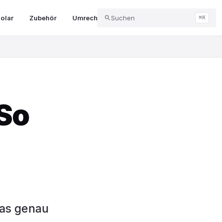
olar
Zubehör
Umrechner & Tools
Suchen
Abo & Kündigung
⌘K
 So
was genau