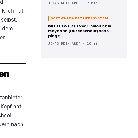
nd
JONAS REINHARDT · 9 min
rklich hat.
selbst.
SOFTWARE & BETRIEBSSYSTEM
MITTELWERT Excel : calculer la
f dem
moyenne (Durchschnitt) sans
piège
er
JONAS REINHARDT · 10 min
den
anbieter.
 Kopf hat,
chsel
ndern nach