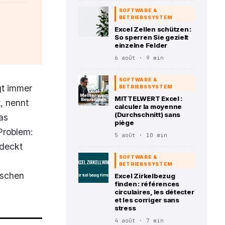
SOFTWARE &
BETRIEBSSYSTEM
Excel Zellen schützen :
So sperren Sie gezielt
einzelne Felder
6 août · 9 min
SOFTWARE &
gt immer
BETRIEBSSYSTEM
MITTELWERT Excel :
, nennt
calculer la moyenne
(Durchschnitt) sans
as
piège
Problem:
5 août · 10 min
rdeckt
SOFTWARE &
BETRIEBSSYSTEM
lschen
Excel Zirkelbezug
finden : références
circulaires, les détecter
et les corriger sans
stress
4 août · 7 min