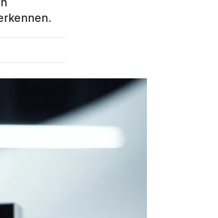
en
 erkennen.