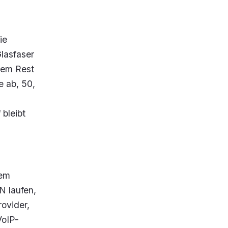
ie
lasfaser
dem Rest
e ab, 50,
 bleibt
dem
N laufen,
rovider,
VoIP-