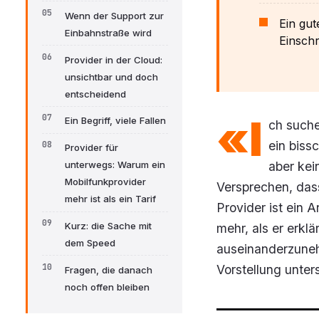
Wenn der Support zur
Ein gut
Einbahnstraße wird
Einschr
Provider in der Cloud:
unsichtbar und doch
entscheidend
«I
Ein Begriff, viele Fallen
ch suche
ein biss
Provider für
aber kei
unterwegs: Warum ein
Mobilfunkprovider
Versprechen, dass
mehr ist als ein Tarif
Provider ist ein A
Kurz: die Sache mit
mehr, als er erkl
dem Speed
auseinanderzuneh
Vorstellung unter
Fragen, die danach
noch offen bleiben