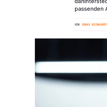
dahinterstec
passenden A
VON
JONAS REINHARD