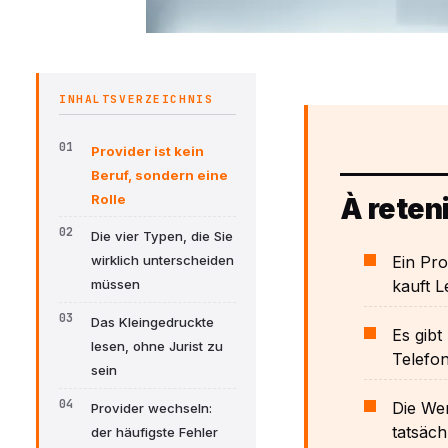
INHALTSVERZEICHNIS
Provider ist kein
Beruf, sondern eine
Rolle
À reteni
Die vier Typen, die Sie
Ein Pro
wirklich unterscheiden
kauft L
müssen
Das Kleingedruckte
Es gibt
lesen, ohne Jurist zu
Telefon
sein
Die We
Provider wechseln:
tatsächl
der häufigste Fehler