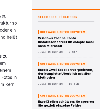
ver,
SÉLECTION RÉDACTION
ruktur so
oder ein
SOFTWARE & BETRIEBSSYSTEM
nd heißt
Windows 11 ohne Konto
installieren : créer un compte local
sans Microsoft
JONAS REINHARDT · 7 min
s zu
nem
SOFTWARE & BETRIEBSSYSTEM
 einem
Excel : Zwei Tabellen vergleichen,
der komplette Überblick mit allen
 Fotos in
Methoden
 im Kern
JONAS REINHARDT · 10 min
SOFTWARE & BETRIEBSSYSTEM
Excel Zellen schützen : So sperren
Sie gezielt einzelne Felder