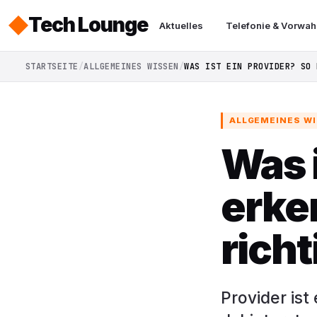
Tech Lounge
Aktuelles
Telefonie & Vorwah
STARTSEITE
ALLGEMEINES WISSEN
WAS IST EIN PROVIDER? SO 
ALLGEMEINES W
Was i
erke
rich
Provider ist