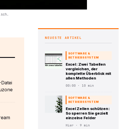
isch.
NEUESTE ARTIKEL
SOFTWARE &
BETRIEBSSYSTEM
Excel : Zwei Tabellen
vergleichen, der
komplette Überblick mit
allen Methoden
-Datei
00:00 · 10 min
auzone
SOFTWARE &
BETRIEBSSYSTEM
Excel Zellen schützen :
So sperren Sie gezielt
tream
einzelne Felder
Hier · 9 min