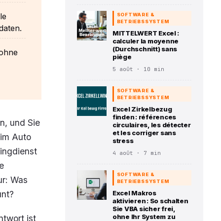
le
SOFTWARE &
BETRIEBSSYSTEM
daten.
MITTELWERT Excel :
calculer la moyenne
(Durchschnitt) sans
 ohne
piège
5 août · 10 min
SOFTWARE &
BETRIEBSSYSTEM
Excel Zirkelbezug
finden : références
en, und Sie
circulaires, les détecter
et les corriger sans
 im Auto
stress
ingdienst
4 août · 7 min
e
SOFTWARE &
nur: Was
BETRIEBSSYSTEM
unt?
Excel Makros
aktivieren : So schalten
Sie VBA sicher frei,
ohne Ihr System zu
ntwort ist