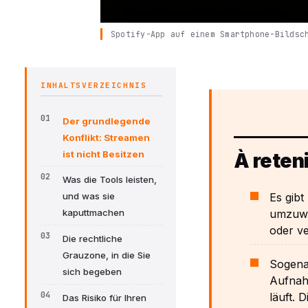
Spotify-App auf einem Smartphone-Bildsc
INHALTSVERZEICHNIS
Der grundlegende
Konflikt: Streamen
ist nicht Besitzen
À reteni
Was die Tools leisten,
Es gibt
und was sie
umzuwan
kaputtmachen
oder ve
Die rechtliche
Grauzone, in die Sie
Sogena
sich begeben
Aufnah
läuft. 
Das Risiko für Ihren