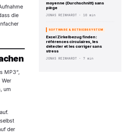
moyenne (Durchschnitt) sans
e Aufnahme
piège
dass die
JONAS REINHARDT · 10 min
hnfacher
SOFTWARE & BETRIEBSSYSTEM
Excel Zirkelbezug finden :
références circulaires, les
détecter et les corriger sans
stress
machen
JONAS REINHARDT · 7 min
ps MP3“,
. Wer
n, um
auf.
selbst
uf der