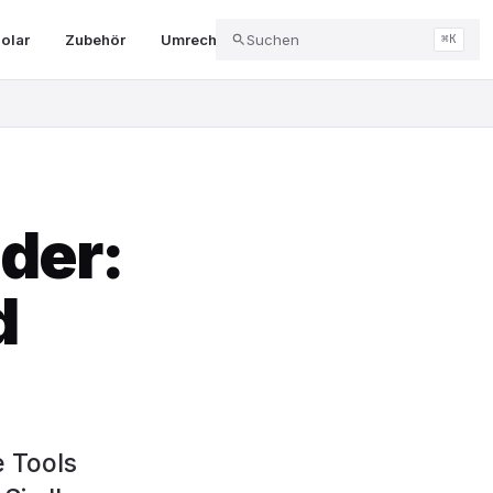
olar
Zubehör
Umrechner & Tools
Suchen
Abo & Kündigung
⌘K
der:
d
 Tools