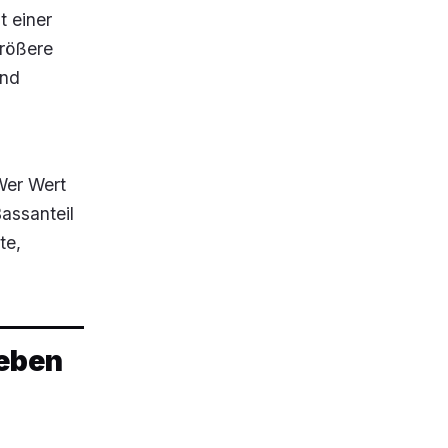
t einer
größere
und
Wer Wert
assanteil
te,
geben