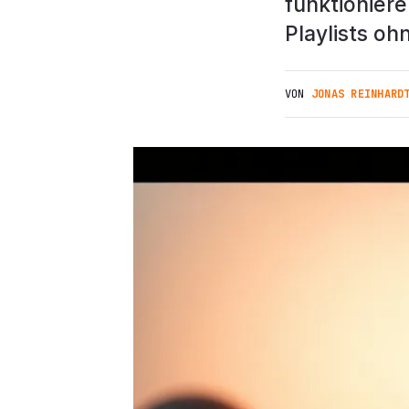
funktioniere
Playlists oh
VON
JONAS REINHARD