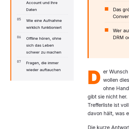
Account und Ihre
Das grö
Daten
Conver
Wie eine Aufnahme
wirklich funktioniert
Wer auf
DRM ode
Offline hören, ohne
sich das Leben
schwer zu machen
Fragen, die immer
D
wieder auftauchen
er Wunsch i
wollen die
ohne Handy
gibt sie nicht he
Trefferliste ist v
davon hält, was 
Die kurze Antwort