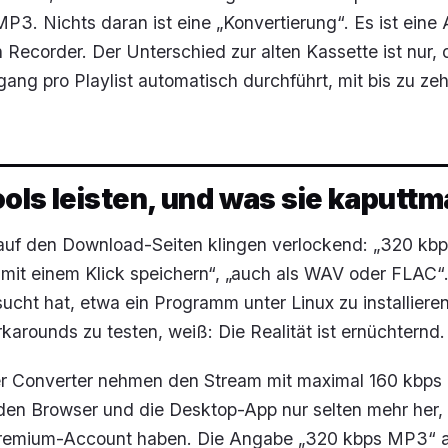
 MP3. Nichts daran ist eine „Konvertierung“. Es ist ein
 Recorder. Der Unterschied zur alten Kassette ist nur, 
ang pro Playlist automatisch durchführt, mit bis zu ze
ols leisten, und was sie kaputt
auf den Download-Seiten klingen verlockend: „320 kb
 mit einem Klick speichern“, „auch als WAV oder FLAC“
ucht hat, etwa ein Programm unter Linux zu installiere
arounds zu testen, weiß: Die Realität ist ernüchternd.
er Converter nehmen den Stream mit maximal 160 kbps 
 den Browser und die Desktop-App nur selten mehr her, 
Premium-Account haben. Die Angabe „320 kbps MP3“ a