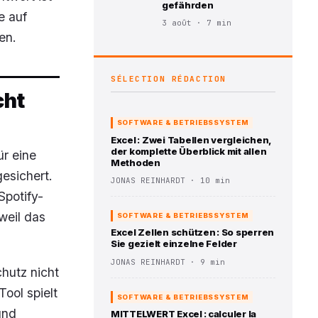
gefährden
e auf
3 août · 7 min
en.
SÉLECTION RÉDACTION
cht
SOFTWARE & BETRIEBSSYSTEM
Excel : Zwei Tabellen vergleichen,
der komplette Überblick mit allen
ür eine
Methoden
gesichert.
JONAS REINHARDT · 10 min
Spotify-
weil das
SOFTWARE & BETRIEBSSYSTEM
Excel Zellen schützen : So sperren
Sie gezielt einzelne Felder
JONAS REINHARDT · 9 min
hutz nicht
ool spielt
SOFTWARE & BETRIEBSSYSTEM
und
MITTELWERT Excel : calculer la