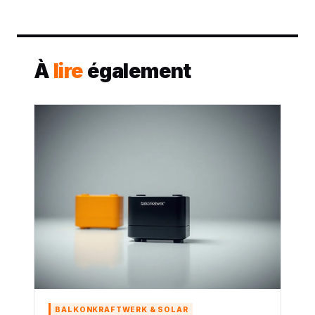
À
lire
également
BALKONKRAFTWERK & SOLAR