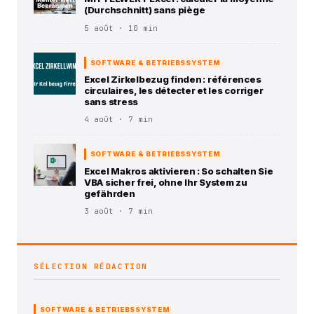
(Durchschnitt) sans piège
5 août · 10 min
SOFTWARE & BETRIEBSSYSTEM
Excel Zirkelbezug finden : références
circulaires, les détecter et les corriger
sans stress
4 août · 7 min
SOFTWARE & BETRIEBSSYSTEM
Excel Makros aktivieren : So schalten Sie
VBA sicher frei, ohne Ihr System zu
gefährden
3 août · 7 min
SÉLECTION RÉDACTION
SOFTWARE & BETRIEBSSYSTEM