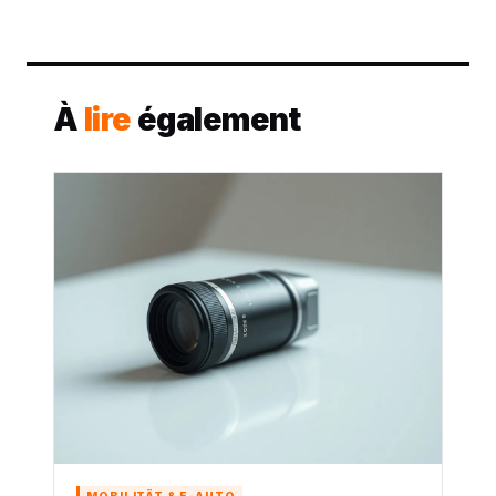
À
lire
également
MOBILITÄT & E-AUTO