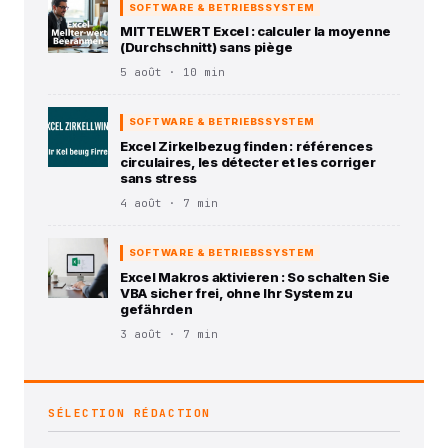
SOFTWARE & BETRIEBSSYSTEM
MITTELWERT Excel : calculer la moyenne
(Durchschnitt) sans piège
5 août · 10 min
SOFTWARE & BETRIEBSSYSTEM
Excel Zirkelbezug finden : références
circulaires, les détecter et les corriger
sans stress
4 août · 7 min
SOFTWARE & BETRIEBSSYSTEM
Excel Makros aktivieren : So schalten Sie
VBA sicher frei, ohne Ihr System zu
gefährden
3 août · 7 min
SÉLECTION RÉDACTION