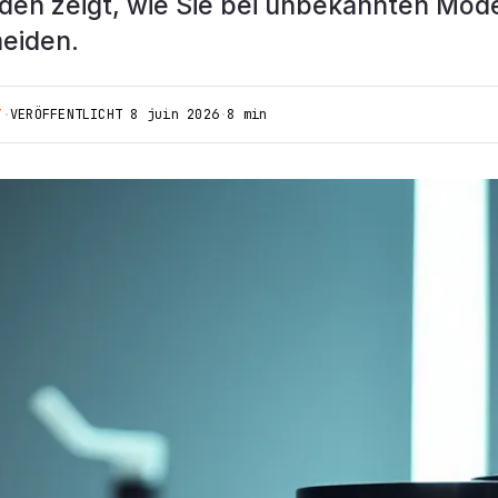
aden zeigt, wie Sie bei unbekannten Mo
meiden.
T
·
VERÖFFENTLICHT
8 juin 2026
·
8 min