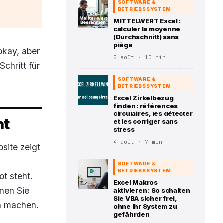
SOFTWARE &
BETRIEBSSYSTEM
MITTELWERT Excel :
calculer la moyenne
(Durchschnitt) sans
piège
okay, aber
5 août · 10 min
chritt für
SOFTWARE &
BETRIEBSSYSTEM
Excel Zirkelbezug
finden : références
circulaires, les détecter
ht
et les corriger sans
stress
4 août · 7 min
site zeigt
SOFTWARE &
BETRIEBSSYSTEM
t steht.
Excel Makros
nen Sie
aktivieren : So schalten
Sie VBA sicher frei,
h machen.
ohne Ihr System zu
gefährden