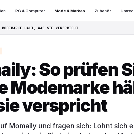
len
PC & Computer
Mode & Marken
Zubehör
Umrech
 MODEMARKE HÄLT, WAS SIE VERSPRICHT
ily: So prüfen S
ie Modemarke häl
sie verspricht
uf Momaily und fragen sich: Lohnt sich e