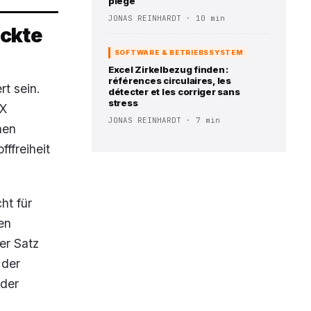
piège
JONAS REINHARDT · 10 min
uckte
SOFTWARE & BETRIEBSSYSTEM
Excel Zirkelbezug finden :
références circulaires, les
rt sein.
détecter et les corriger sans
stress
EX
JONAS REINHARDT · 7 min
nen
ffreiheit
ht für
en
er Satz
 der
 der