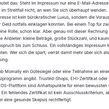
eutet das: Steht im Impressum nur eine E-Mail-Adresse
e im Streitfall nicht, an wen Sie sich überhaupt wenden.
esse ist kein bürokratischer Luxus, sondern die Vorau
hr Geld notfalls einklagen könnten. Bei einem Top für z
 eine Rolle, schon klar. Aber genau mit dieser Rechnung 
se Anbieter: kleine Beträge, große Stückzahl, und kau
nspruch bis zum Schluss. Ein vollständiges Impressum 
ten. Wer sich die spart, verrät damit mehr über sich als
ung.
 ob Momaily ein Gütesiegel oder eine Teilnahme an ein
zprogramm angibt. Trusted-Shops, EHI-Zertifikat oder 
 OS-Plattform sind Anhaltspunkte für einen bewusste
Ein fehlendes Zertifikat ist kein Ausschlusskriterium, a
er eine gesunde Skepsis rechtfertigt.