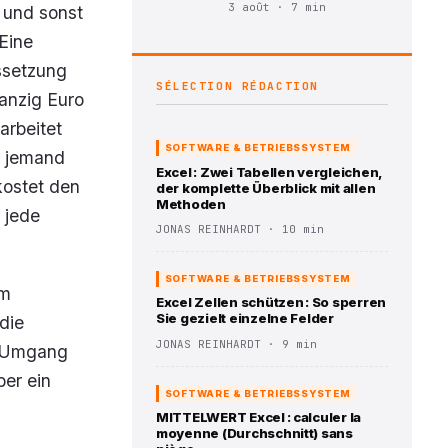
3 août · 7 min
 und sonst
 Eine
ssetzung
SÉLECTION RÉDACTION
wanzig Euro
arbeitet
SOFTWARE & BETRIEBSSYSTEM
m jemand
Excel : Zwei Tabellen vergleichen,
kostet den
der komplette Überblick mit allen
Methoden
 jede
JONAS REINHARDT · 10 min
SOFTWARE & BETRIEBSSYSTEM
em
Excel Zellen schützen : So sperren
Sie gezielt einzelne Felder
die
JONAS REINHARDT · 9 min
n Umgang
ber ein
SOFTWARE & BETRIEBSSYSTEM
MITTELWERT Excel : calculer la
moyenne (Durchschnitt) sans