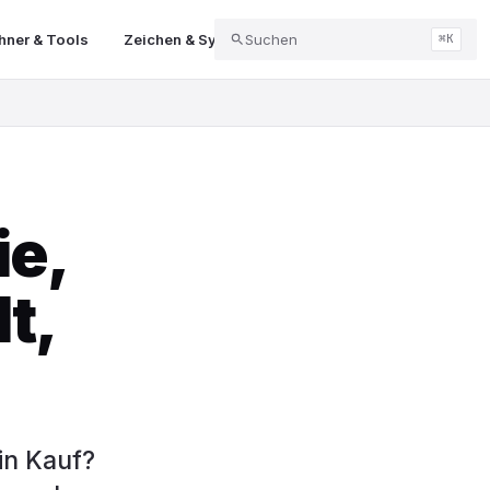
ner & Tools
Zeichen & Symbole
Suchen
Abo & Kündigung
Balk
⌘K
ie,
t,
in Kauf?