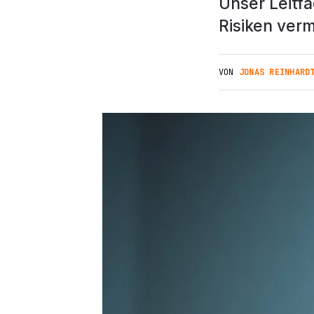
Unser Leitf
Risiken ver
VON
JONAS REINHARD