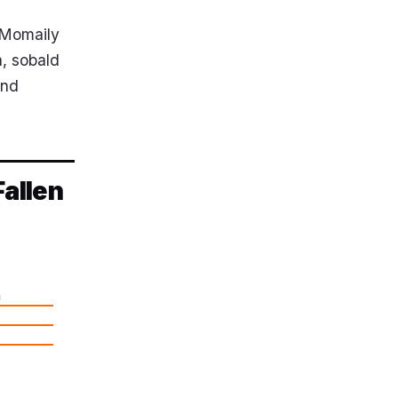
 Momaily
n, sobald
und
Fallen
n