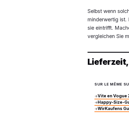
Selbst wenn solc
minderwertig ist.
sie eintrifft. Ma
vergleichen Sie m
Lieferzeit
SUR LE MÊME S
Vite en Vogue 
→
Happy-Size-Gut
→
WirKaufens Gut
→