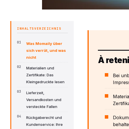
INHALTSVERZEICHNIS
Was Momaily über
sich verrät, und was
nicht
À reteni
Materialien und
Bei un
Zertifikate: Das
Impres
Kleingedruckte lesen
Lieferzeit,
Materia
Versandkosten und
Zertifi
versteckte Fallen
Dokumen
Rückgaberecht und
behalte
Kundenservice: Ihre