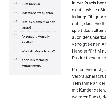
In der Praxis bed
Zum Schluss
nichts, wissen Si
Questions fréquentes
ladungsfähige Adr
Gibt es Momaily schon
dafür, dass Sie I
lange?
spielt das selten
Akzeptiert Momaily
auch der unseriö
PayPal?
verfolgt seinen A
Händler fünf Minu
Wie fällt Momaily aus?
Produktbeschreib
Kann ich Momaily
kontaktieren?
Prüfen Sie auch,
Verbraucherschut
Teilnahme an der
mit Kundendaten. 
weiterer Punkt, d