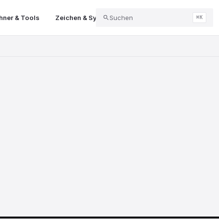
ner & Tools
Zeichen & Symbole
Suchen
Abo & Kündigung
Balk
⌘K