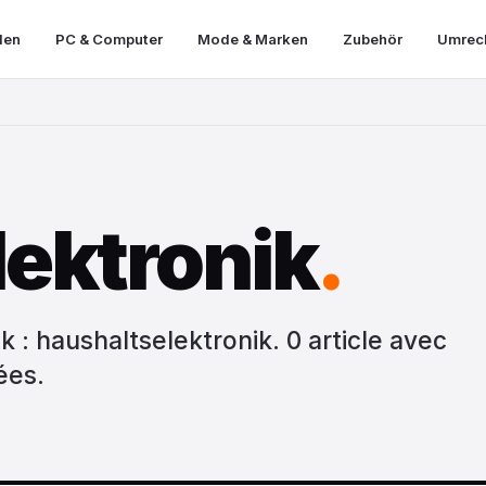
len
PC & Computer
Mode & Marken
Zubehör
Umrech
ektronik
.
 : haushaltselektronik. 0 article avec
ées.